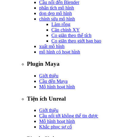
Cầu nối đến Blender
phân tích mô hình
dọn dẹp mô hình
chỉnh sửa mô hình
Làm rỗng
Căn chỉnh XY
Co giãn theo thể tích
Co giãn theo giới hạn bao
xuất mô hình
mô hình có hoạt hình
Plugin Maya
Giới thiệu
Cầu đến Maya
Mô hình hoạt hình
Tiện ích Unreal
Giới thiệu
Cầu nối tới không thể tin được
Mô hình hoạt hình
Khắc phục sự cố