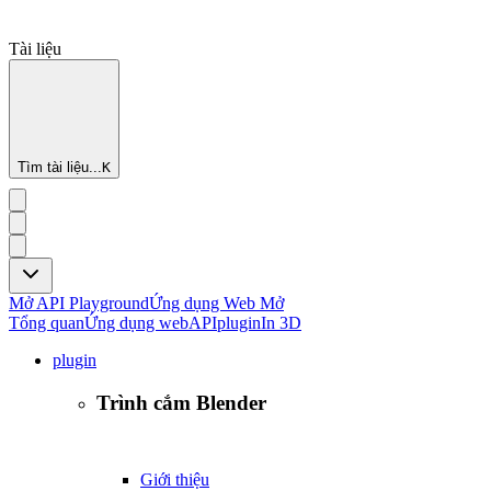
Tài liệu
Tìm tài liệu...
K
Mở API Playground
Ứng dụng Web Mở
Tổng quan
Ứng dụng web
API
plugin
In 3D
plugin
Trình cắm Blender
Giới thiệu