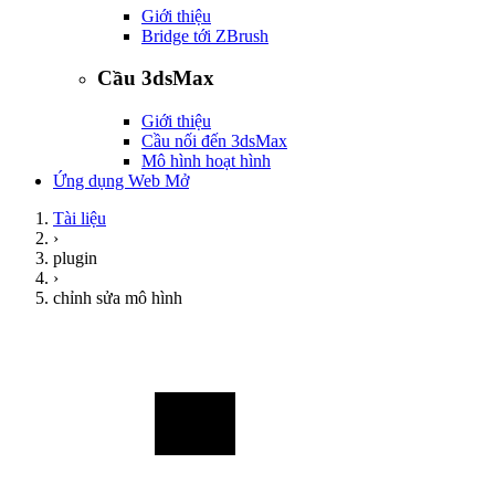
Giới thiệu
Bridge tới ZBrush
Cầu 3dsMax
Giới thiệu
Cầu nối đến 3dsMax
Mô hình hoạt hình
Ứng dụng Web Mở
Tài liệu
›
plugin
›
chỉnh sửa mô hình