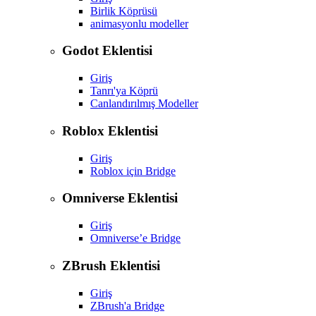
Birlik Köprüsü
animasyonlu modeller
Godot Eklentisi
Giriş
Tanrı'ya Köprü
Canlandırılmış Modeller
Roblox Eklentisi
Giriş
Roblox için Bridge
Omniverse Eklentisi
Giriş
Omniverse’e Bridge
ZBrush Eklentisi
Giriş
ZBrush'a Bridge