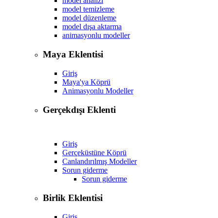
model analizi
model temizleme
model düzenleme
model dışa aktarma
animasyonlu modeller
Maya Eklentisi
Giriş
Maya'ya Köprü
Animasyonlu Modeller
Gerçekdışı Eklenti
Giriş
Gerçeküstüne Köprü
Canlandırılmış Modeller
Sorun giderme
Sorun giderme
Birlik Eklentisi
Giriş