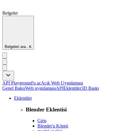
Belgeler
Belgeleri ara...
K
API Playground'u aç
Açık Web Uygulaması
Genel Bakış
Web uygulaması
API
Eklentiler
3D Baskı
Eklentiler
Blender Eklentisi
Giriş
Blender'a Köprü