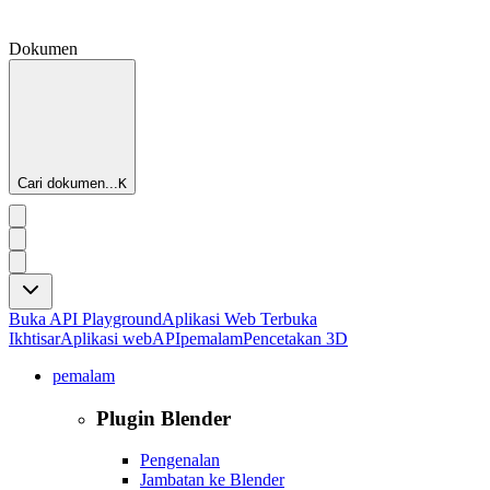
Dokumen
Cari dokumen...
K
Buka API Playground
Aplikasi Web Terbuka
Ikhtisar
Aplikasi web
API
pemalam
Pencetakan 3D
pemalam
Plugin Blender
Pengenalan
Jambatan ke Blender