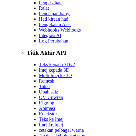
Pengesahan
Ralat
Penetapan harga
Had kiraan had.
Pengekalan Aset
Webhooks Webhooks
Integrasi AI
Log Perubahan
Titik Akhir API
Teks kepada 3D
v2
Imej kepada 3D
Multi Imej ke 3D
Remesh
Tukar
Ubah saiz
UV Unwrap
Rigging
Animasi
Retekstur
Teks ke Imej
Imej ke Imej
cetakan pelbagai warna
Analisis kebolehcetakan