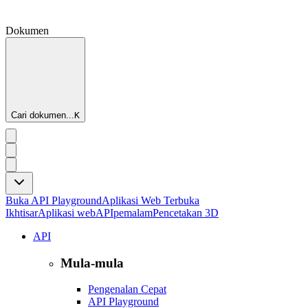
Dokumen
Cari dokumen...
K
Buka API Playground
Aplikasi Web Terbuka
Ikhtisar
Aplikasi web
API
pemalam
Pencetakan 3D
API
Mula-mula
Pengenalan Cepat
API Playground