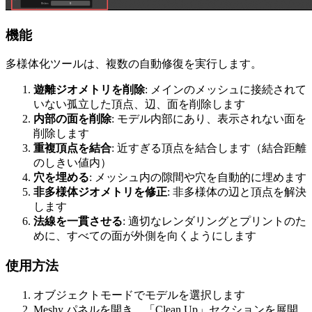
機能
多様体化ツールは、複数の自動修復を実行します。
遊離ジオメトリを削除
: メインのメッシュに接続されて
いない孤立した頂点、辺、面を削除します
内部の面を削除
: モデル内部にあり、表示されない面を
削除します
重複頂点を結合
: 近すぎる頂点を結合します（結合距離
のしきい値内）
穴を埋める
: メッシュ内の隙間や穴を自動的に埋めます
非多様体ジオメトリを修正
: 非多様体の辺と頂点を解決
します
法線を一貫させる
: 適切なレンダリングとプリントのた
めに、すべての面が外側を向くようにします
使用方法
オブジェクトモードでモデルを選択します
Meshy パネルを開き、「Clean Up」セクションを展開