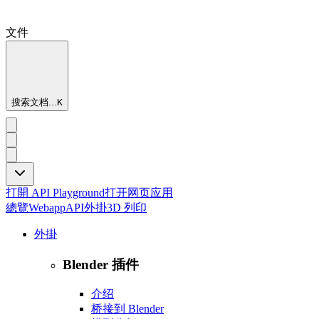
文件
搜索文档...
K
打開 API Playground
打开网页应用
總覽
Webapp
API
外掛
3D 列印
外掛
Blender 插件
介绍
桥接到 Blender