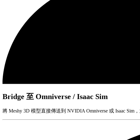
Bridge 至 Omniverse / Isaac Sim
將 Meshy 3D 模型直接傳送到 NVIDIA Omniverse 或 Isa