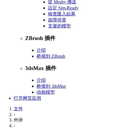
從 Meshy 傳送
設定 Sim-Ready
檢查匯入結果
故障排查
支援的模型
ZBrush 插件
介绍
桥接到 ZBrush
3dsMax 插件
介绍
桥接到 3dsMax
动画模型
打开网页应用
文件
›
外掛
›