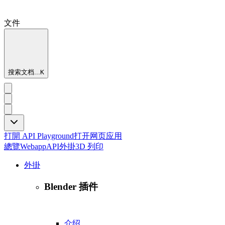
文件
搜索文档...
K
打開 API Playground
打开网页应用
總覽
Webapp
API
外掛
3D 列印
外掛
Blender 插件
介绍