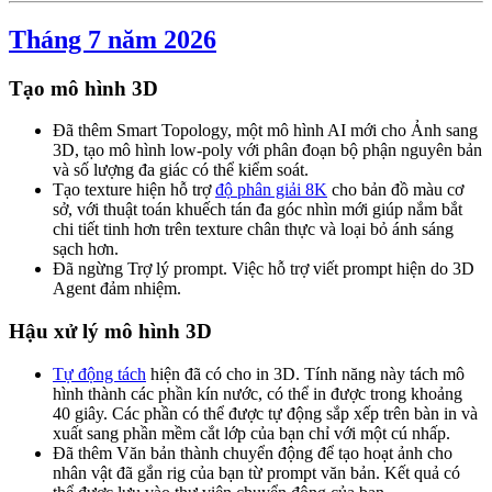
Tháng 7 năm 2026
Tạo mô hình 3D
Đã thêm Smart Topology, một mô hình AI mới cho Ảnh sang
3D, tạo mô hình low-poly với phân đoạn bộ phận nguyên bản
và số lượng đa giác có thể kiểm soát.
Tạo texture hiện hỗ trợ
độ phân giải 8K
cho bản đồ màu cơ
sở, với thuật toán khuếch tán đa góc nhìn mới giúp nắm bắt
chi tiết tinh hơn trên texture chân thực và loại bỏ ánh sáng
sạch hơn.
Đã ngừng Trợ lý prompt. Việc hỗ trợ viết prompt hiện do 3D
Agent đảm nhiệm.
Hậu xử lý mô hình 3D
Tự động tách
hiện đã có cho in 3D. Tính năng này tách mô
hình thành các phần kín nước, có thể in được trong khoảng
40 giây. Các phần có thể được tự động sắp xếp trên bàn in và
xuất sang phần mềm cắt lớp của bạn chỉ với một cú nhấp.
Đã thêm Văn bản thành chuyển động để tạo hoạt ảnh cho
nhân vật đã gắn rig của bạn từ prompt văn bản. Kết quả có