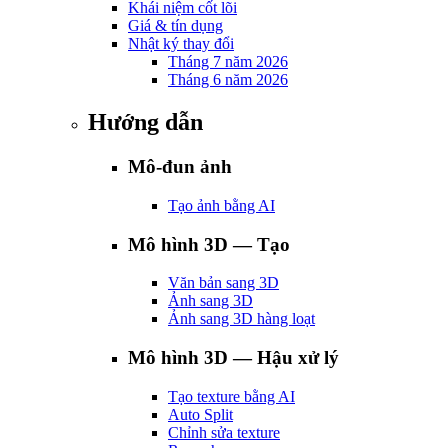
Khái niệm cốt lõi
Giá & tín dụng
Nhật ký thay đổi
Tháng 7 năm 2026
Tháng 6 năm 2026
Hướng dẫn
Mô-đun ảnh
Tạo ảnh bằng AI
Mô hình 3D — Tạo
Văn bản sang 3D
Ảnh sang 3D
Ảnh sang 3D hàng loạt
Mô hình 3D — Hậu xử lý
Tạo texture bằng AI
Auto Split
Chỉnh sửa texture