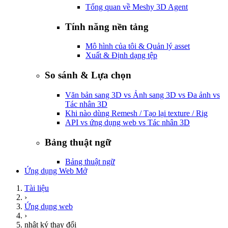
Tổng quan về Meshy 3D Agent
Tính năng nền tảng
Mô hình của tôi & Quản lý asset
Xuất & Định dạng tệp
So sánh & Lựa chọn
Văn bản sang 3D vs Ảnh sang 3D vs Đa ảnh vs
Tác nhân 3D
Khi nào dùng Remesh / Tạo lại texture / Rig
API vs ứng dụng web vs Tác nhân 3D
Bảng thuật ngữ
Bảng thuật ngữ
Ứng dụng Web Mở
Tài liệu
›
Ứng dụng web
›
nhật ký thay đổi