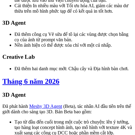
thể được lưu vào thư viện chuyển động của bạn.
Cải thiện In nhiều màu với Tối ưu hóa AI, giảm các màu dư
thừa trên mô hình phức tạp để có kết quả in tốt hơn.
3D Agent
Đã thêm công cụ Vẽ sửa để tô lại các vùng được chọn bằng
cọ của ảnh từ prompt văn bản.
Nền ảnh hiện có thể được xóa chỉ với một cú nhấp.
Creative Lab
Đã thêm hai danh mục mới: Chậu cây và Địa hình bàn chơi.
Tháng 6 năm 2026
3D Agent
Đã phát hành
Meshy 3D Agent
(Beta), tác nhân AI đầu tiên trên thế
giới dành cho sáng tạo 3D. Bản Beta bao gồm:
Tạo từ đầu đến cuối trong một cuộc trò chuyện: lên ý tưởng,
tạo hàng loạt concept hình ảnh, tạo mô hình với texture 4K và
xuất sang các công cụ DCC hoặc phần mềm cắt lớp.