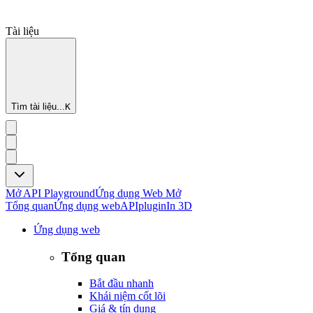
Tài liệu
Tìm tài liệu...
K
Mở API Playground
Ứng dụng Web Mở
Tổng quan
Ứng dụng web
API
plugin
In 3D
Ứng dụng web
Tổng quan
Bắt đầu nhanh
Khái niệm cốt lõi
Giá & tín dụng