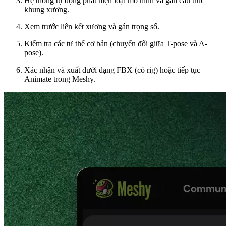
Hệ thống tự động phát hiện loại mô hình và gán cấu trúc
khung xương.
Xem trước liên kết xương và gán trọng số.
Kiểm tra các tư thế cơ bản (chuyển đổi giữa T-pose và A-
pose).
Xác nhận và xuất dưới dạng FBX (có rig) hoặc tiếp tục
Animate trong Meshy.