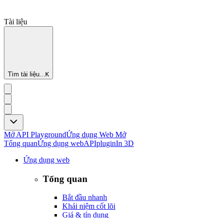
Tài liệu
Tìm tài liệu...
K
Mở API Playground
Ứng dụng Web Mở
Tổng quan
Ứng dụng web
API
plugin
In 3D
Ứng dụng web
Tổng quan
Bắt đầu nhanh
Khái niệm cốt lõi
Giá & tín dụng