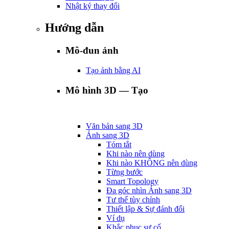
Nhật ký thay đổi
Hướng dẫn
Mô-đun ảnh
Tạo ảnh bằng AI
Mô hình 3D — Tạo
Văn bản sang 3D
Ảnh sang 3D
Tóm tắt
Khi nào nên dùng
Khi nào KHÔNG nên dùng
Từng bước
Smart Topology
Đa góc nhìn Ảnh sang 3D
Tư thế tùy chỉnh
Thiết lập & Sự đánh đổi
Ví dụ
Khắc phục sự cố