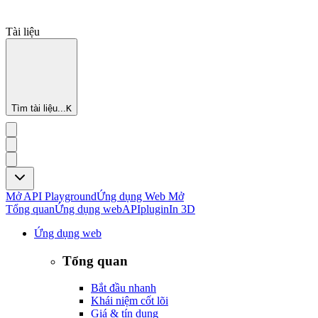
Tài liệu
Tìm tài liệu...
K
Mở API Playground
Ứng dụng Web Mở
Tổng quan
Ứng dụng web
API
plugin
In 3D
Ứng dụng web
Tổng quan
Bắt đầu nhanh
Khái niệm cốt lõi
Giá & tín dụng