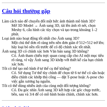
Câu hỏi thường gặp
Làm cách nào để chuyển đổi một bức ảnh thành mô hình 3D?
Mở 3D Model → Ảnh sang 3D, tải lên ảnh rõ nét, chọn
Meshy 6, cấu hình các tùy chọn và tạo trong khoảng 1–2
phút.
Loại ảnh nào hoạt động tốt nhất cho Ảnh sang 3D?
Một chủ thể đơn rõ ràng trên nền đơn giản ở 512×512 trở lên;
hãy loại bỏ nền rối trước để có độ chính xác tốt nhất.
Ảnh sang 3D có chính xác hơn Văn bản sang 3D không?
Có. Ảnh tham chiếu trực quan cung cấp cho AI một mục tiêu
rõ ràng, vì vậy Ảnh sang 3D khớp với thiết kế của bạn chính
xác hơn.
Tôi có thể tạo mô hình ở tư thế cụ thể không?
Có. Sử dụng Tư thế tùy chỉnh để chọn từ 6 tư thế có sẵn hoặc
điều chỉnh các khớp thủ công — đặt T-pose hoặc A-pose cho
việc gắn xương hạ nguồn.
Tôi có thể dùng nhiều ảnh của cùng một đối tượng không?
Có. Đa góc nhìn Ảnh sang 3D kết hợp các góc chụp trước,
bên, sau và 3/4 để có mô hình hoàn chỉnh, chính xác hơn.