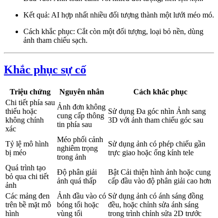
Kết quả: AI hợp nhất nhiều đối tượng thành một lưới méo mó.
Cách khắc phục: Cắt còn một đối tượng, loại bỏ nền, dùng
ảnh tham chiếu sạch.
Khắc phục sự cố
Triệu chứng
Nguyên nhân
Cách khắc phục
Chi tiết phía sau
Ảnh đơn không
thiếu hoặc
Sử dụng Đa góc nhìn Ảnh sang
cung cấp thông
không chính
3D với ảnh tham chiếu góc sau
tin phía sau
xác
Méo phối cảnh
Tỷ lệ mô hình
Sử dụng ảnh có phép chiếu gần
nghiêm trọng
bị méo
trực giao hoặc ống kính tele
trong ảnh
Quá trình tạo
Độ phân giải
Bật Cải thiện hình ảnh hoặc cung
bỏ qua chi tiết
ảnh quá thấp
cấp đầu vào độ phân giải cao hơn
ảnh
Các mảng đen
Ảnh đầu vào có
Sử dụng ảnh có ánh sáng đồng
trên bề mặt mô
bóng tối hoặc
đều, hoặc chỉnh sửa ánh sáng
hình
vùng tối
trong trình chỉnh sửa 2D trước