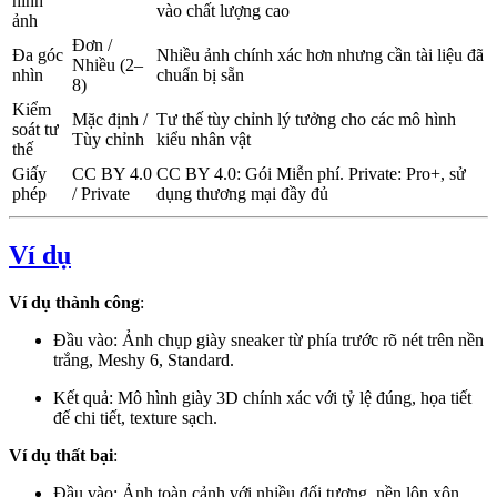
hình
vào chất lượng cao
ảnh
Đơn /
Đa góc
Nhiều ảnh chính xác hơn nhưng cần tài liệu đã
Nhiều (2–
nhìn
chuẩn bị sẵn
8)
Kiểm
Mặc định /
Tư thế tùy chỉnh lý tưởng cho các mô hình
soát tư
Tùy chỉnh
kiểu nhân vật
thế
Giấy
CC BY 4.0
CC BY 4.0: Gói Miễn phí. Private: Pro+, sử
phép
/ Private
dụng thương mại đầy đủ
Ví dụ
Ví dụ thành công
:
Đầu vào: Ảnh chụp giày sneaker từ phía trước rõ nét trên nền
trắng, Meshy 6, Standard.
Kết quả: Mô hình giày 3D chính xác với tỷ lệ đúng, họa tiết
đế chi tiết, texture sạch.
Ví dụ thất bại
:
Đầu vào: Ảnh toàn cảnh với nhiều đối tượng, nền lộn xộn.