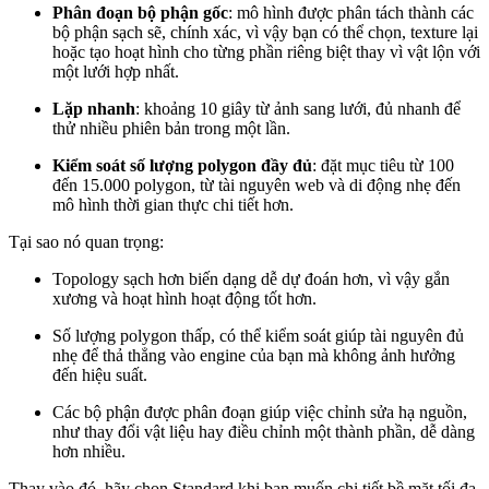
Phân đoạn bộ phận gốc
: mô hình được phân tách thành các
bộ phận sạch sẽ, chính xác, vì vậy bạn có thể chọn, texture lại
hoặc tạo hoạt hình cho từng phần riêng biệt thay vì vật lộn với
một lưới hợp nhất.
Lặp nhanh
: khoảng 10 giây từ ảnh sang lưới, đủ nhanh để
thử nhiều phiên bản trong một lần.
Kiểm soát số lượng polygon đầy đủ
: đặt mục tiêu từ 100
đến 15.000 polygon, từ tài nguyên web và di động nhẹ đến
mô hình thời gian thực chi tiết hơn.
Tại sao nó quan trọng:
Topology sạch hơn biến dạng dễ dự đoán hơn, vì vậy gắn
xương và hoạt hình hoạt động tốt hơn.
Số lượng polygon thấp, có thể kiểm soát giúp tài nguyên đủ
nhẹ để thả thẳng vào engine của bạn mà không ảnh hưởng
đến hiệu suất.
Các bộ phận được phân đoạn giúp việc chỉnh sửa hạ nguồn,
như thay đổi vật liệu hay điều chỉnh một thành phần, dễ dàng
hơn nhiều.
Thay vào đó, hãy chọn Standard khi bạn muốn chi tiết bề mặt tối đa