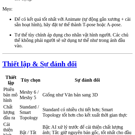
Mẹo:
Để có kết quả tốt nhất với Animate (tự động gắn xương + cài
sẵn hoạt hình), hãy đặt tư thế thành T-pose hoặc A-pose.
Tư thế tùy chỉnh áp dụng cho nhân vật hình người. Các chủ
thể không phải người sẽ sử dụng tư thế như trong ảnh đầu
vào.
Thiết lập & Sự đánh đổi
Thiết
Tùy chọn
Sự đánh đổi
lập
Phiên
Meshy 6 /
bản mô
Giống như Văn bản sang 3D
Meshy 5
hình
Chất
Standard /
Standard có nhiều chi tiết hơn; Smart
lượng
Smart
Topology tốt hơn cho kết xuất thời gian thực
đầu ra
Topology
Cải
Bật: AI xử lý trước để cải thiện chất lượng
thiện
Bật / Tắt
ảnh; Tắt: giữ nguyên bản gốc, tốt nhất cho đầu