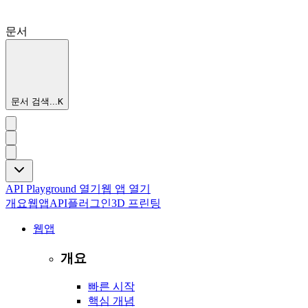
문서
문서 검색...
K
API Playground 열기
웹 앱 열기
개요
웹앱
API
플러그인
3D 프린팅
웹앱
개요
빠른 시작
핵심 개념