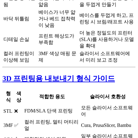
됨
얇음
을 두껍게 만들기
베이스가 너무 얇
베이스를 두껍게 하고, 프
바닥 뒤틀림
거나 베드 접착력
린팅 시 브림/래프트 사용
이 낮음
더 높은 정밀도의 프린터
프린트 해상도가
디테일 손실
(SLA)를 사용하거나 모델
부족함
을 확대
컬러 프린팅이
3MF 색상 매핑 문
슬라이서 소프트웨어에
이상해 보임
제
서 미리 보고 조정
3D 프린팅용 내보내기 형식 가이드
형
색
적합한 용도
슬라이서 호환성
식
상
모든 슬라이서 소프트웨
FDM/SLA 단색 프린팅
STL
❌
어
컬러 프린팅, 멀티 머티리
3MF
✅
Cura, PrusaSlicer, Bambu
얼
일부 슬라이서 소프트웨