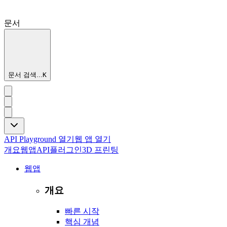
문서
문서 검색...
K
API Playground 열기
웹 앱 열기
개요
웹앱
API
플러그인
3D 프린팅
웹앱
개요
빠른 시작
핵심 개념