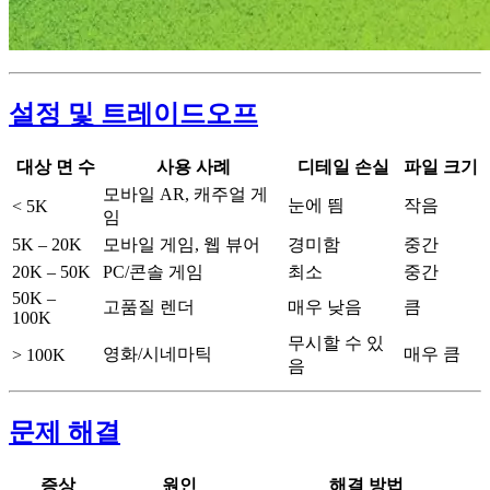
설정 및 트레이드오프
대상 면 수
사용 사례
디테일 손실
파일 크기
모바일 AR, 캐주얼 게
눈에 띔
작음
< 5K
임
5K – 20K
모바일 게임, 웹 뷰어
경미함
중간
20K – 50K
PC/콘솔 게임
최소
중간
50K –
고품질 렌더
매우 낮음
큼
100K
무시할 수 있
영화/시네마틱
매우 큼
> 100K
음
문제 해결
증상
원인
해결 방법