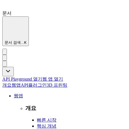
문서
문서 검색...
K
API Playground 열기
웹 앱 열기
개요
웹앱
API
플러그인
3D 프린팅
웹앱
개요
빠른 시작
핵심 개념