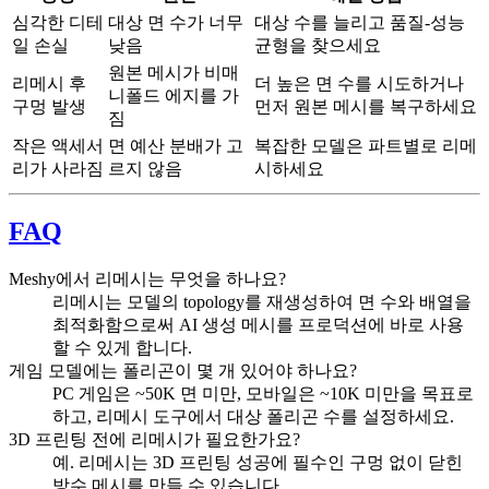
심각한 디테
대상 면 수가 너무
대상 수를 늘리고 품질-성능
일 손실
낮음
균형을 찾으세요
원본 메시가 비매
리메시 후
더 높은 면 수를 시도하거나
니폴드 에지를 가
구멍 발생
먼저 원본 메시를 복구하세요
짐
작은 액세서
면 예산 분배가 고
복잡한 모델은 파트별로 리메
리가 사라짐
르지 않음
시하세요
FAQ
Meshy에서 리메시는 무엇을 하나요?
리메시는 모델의 topology를 재생성하여 면 수와 배열을
최적화함으로써 AI 생성 메시를 프로덕션에 바로 사용
할 수 있게 합니다.
게임 모델에는 폴리곤이 몇 개 있어야 하나요?
PC 게임은 ~50K 면 미만, 모바일은 ~10K 미만을 목표로
하고, 리메시 도구에서 대상 폴리곤 수를 설정하세요.
3D 프린팅 전에 리메시가 필요한가요?
예. 리메시는 3D 프린팅 성공에 필수인 구멍 없이 닫힌
방수 메시를 만들 수 있습니다.