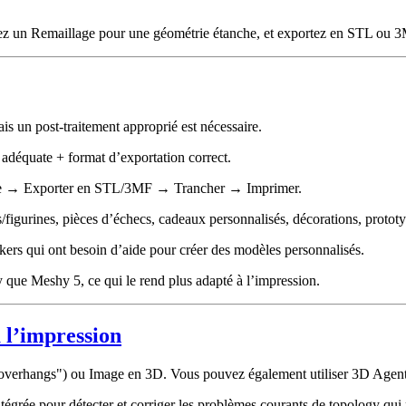
z un Remaillage pour une géométrie étanche, et exportez en STL ou 3M
s un post-traitement approprié est nécessaire.
i adéquate + format d’exportation correct.
helle → Exporter en STL/3MF → Trancher → Imprimer.
/figurines, pièces d’échecs, cadeaux personnalisés, décorations, protot
kers qui ont besoin d’aide pour créer des modèles personnalisés.
 que Meshy 5, ce qui le rend plus adapté à l’impression.
à l’impression
n overhangs") ou Image en 3D. Vous pouvez également utiliser 3D Agent 
intégrée pour détecter et corriger les problèmes courants de topology q