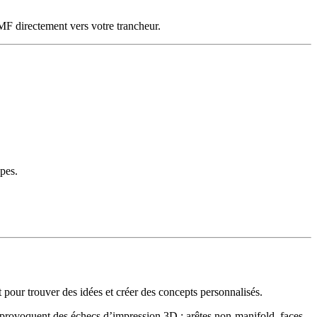
F directement vers votre trancheur.
ypes.
pour trouver des idées et créer des concepts personnalisés.
ui provoquent des échecs d’impression 3D : arêtes non-manifold, faces