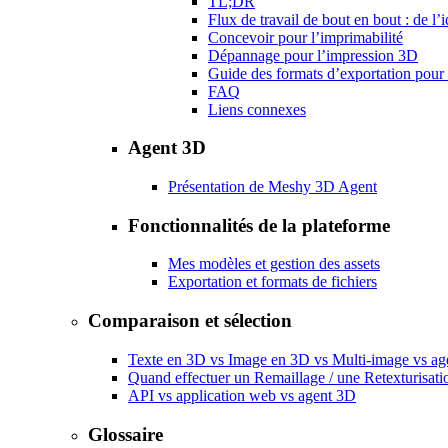
TL;DR
Flux de travail de bout en bout : de l’
Concevoir pour l’imprimabilité
Dépannage pour l’impression 3D
Guide des formats d’exportation pour
FAQ
Liens connexes
Agent 3D
Présentation de Meshy 3D Agent
Fonctionnalités de la plateforme
Mes modèles et gestion des assets
Exportation et formats de fichiers
Comparaison et sélection
Texte en 3D vs Image en 3D vs Multi-image vs a
Quand effectuer un Remaillage / une Retexturisati
API vs application web vs agent 3D
Glossaire