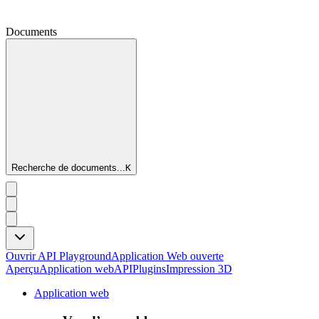
Documents
Recherche de documents...
K
Ouvrir API Playground
Application Web ouverte
Aperçu
Application web
API
Plugins
Impression 3D
Application web