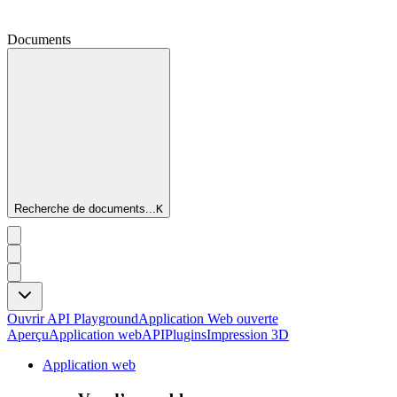
Documents
Recherche de documents...
K
Ouvrir API Playground
Application Web ouverte
Aperçu
Application web
API
Plugins
Impression 3D
Application web