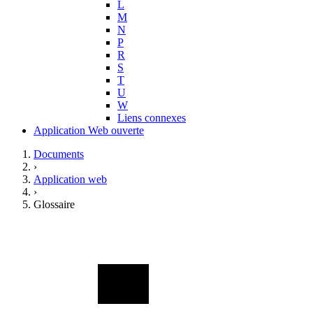
L
M
N
P
R
S
T
U
W
Liens connexes
Application Web ouverte
Documents
›
Application web
›
Glossaire