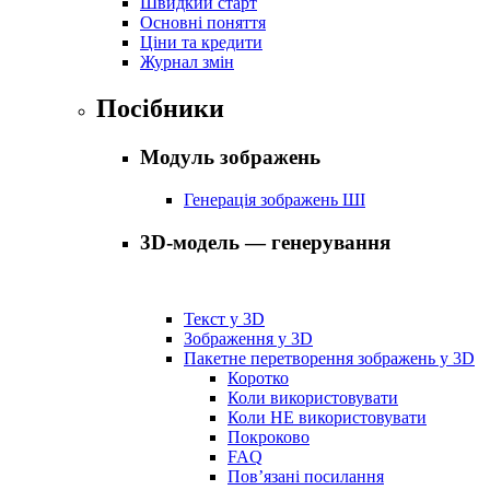
Швидкий старт
Основні поняття
Ціни та кредити
Журнал змін
Посібники
Модуль зображень
Генерація зображень ШІ
3D-модель — генерування
Текст у 3D
Зображення у 3D
Пакетне перетворення зображень у 3D
Коротко
Коли використовувати
Коли НЕ використовувати
Покроково
FAQ
Пов’язані посилання