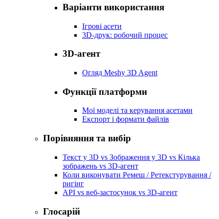
Варіанти використання
Ігрові асети
3D-друк: робочий процес
3D-агент
Огляд Meshy 3D Agent
Функції платформи
Мої моделі та керування асетами
Експорт і формати файлів
Порівняння та вибір
Текст у 3D vs Зображення у 3D vs Кілька
зображень vs 3D-агент
Коли виконувати Ремеш / Ретекстурування /
ригінг
API vs веб-застосунок vs 3D-агент
Глосарій