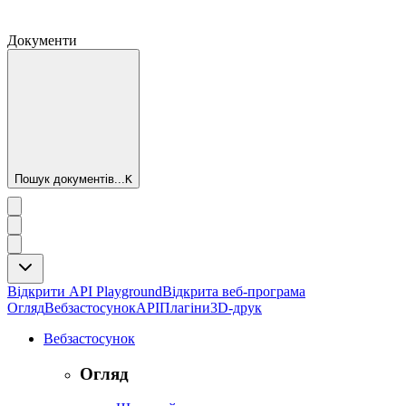
Документи
Пошук документів...
K
Відкрити API Playground
Відкрита веб-програма
Огляд
Вебзастосунок
API
Плагіни
3D-друк
Вебзастосунок
Огляд