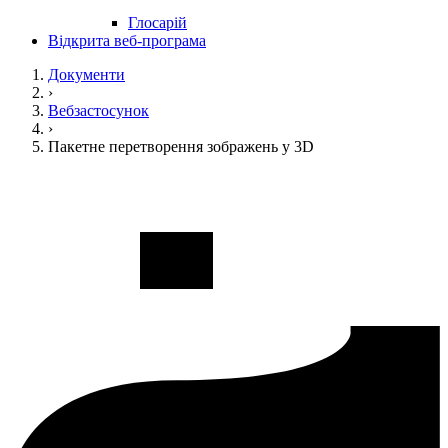
Глосарій
Відкрита веб-програма
Документи
›
Вебзастосунок
›
Пакетне перетворення зображень у 3D