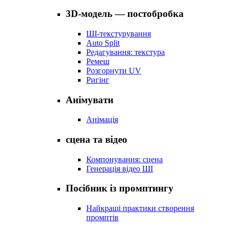
3D-модель — постобробка
ШІ-текстурування
Auto Split
Редагування: текстура
Ремеш
Розгорнути UV
Ригінг
Анімувати
Анімація
сцена та відео
Компонування: сцена
Генерація відео ШІ
Посібник із промптингу
Найкращі практики створення
промптів