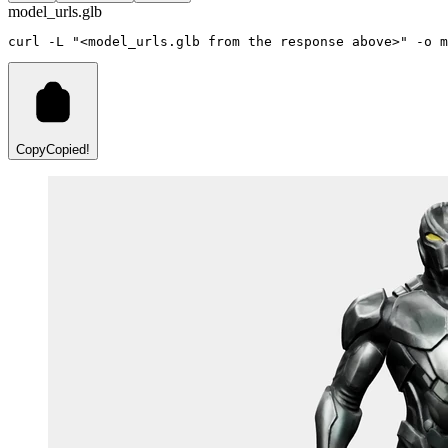
model_urls.glb
curl
-L
"<model_urls.glb from the response above>"
-o
m
Copy
Copied!