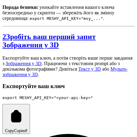
Порада безпеки:
уникайте вставлення вашого ключа
безпосередньо у скрипти — збережіть його як змінну
середовища:
.
export MESHY_API_KEY="msy_..."
2
Зробіть ваш перший запит
Зображення у 3D
Експортуйте ваш ключ, а потім створіть ваше перше завдання
з
Зображення у 3D
. Працюючи з текстовим prompt або з
декількома фотографіями? Дивіться
Текст у 3D
або
Мульти-
зображення у 3D
.
Експортуйте ваш ключ
export
 MESHY_API_KEY
=
"<your-api-key>"
Copy
Copied!