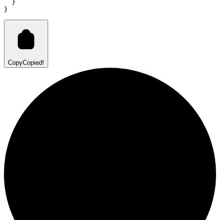
  }
}
Copy
Copied!