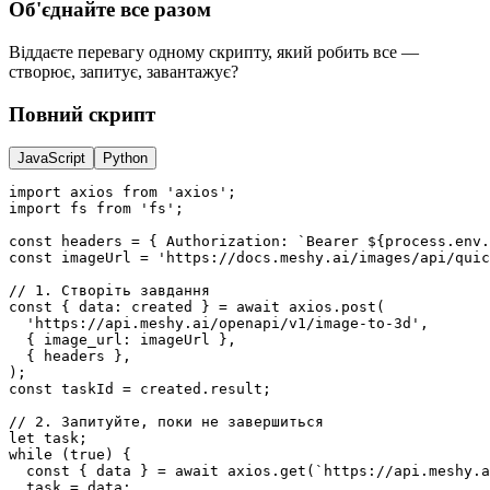
Об'єднайте все разом
Віддаєте перевагу одному скрипту, який робить все —
створює, запитує, завантажує?
Повний скрипт
JavaScript
Python
import
 axios 
from
'axios'
;
import
 fs 
from
'fs'
;
const
headers
=
 { Authorization
:
`Bearer 
${
process
.
env
.
const
imageUrl
=
'https://docs.meshy.ai/images/api/quic
// 1. Створіть завдання
const
 { data: 
created
 } 
=
await
axios
.post
(
'https://api.meshy.ai/openapi/v1/image-to-3d'
,
  { image_url
:
 imageUrl }
,
  { headers }
,
);
const
taskId
=
created
.result;
// 2. Запитуйте, поки не завершиться
let
 task;
while
 (
true
) {
const
 { 
data
 } 
=
await
axios
.get
(
`https://api.meshy.a
  task 
=
 data;