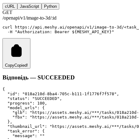
cURL
JavaScript
Python
GET
/openapi/v1/image-to-3d/:id
curl
https://api.meshy.ai/openapi/v1/image-to-3d/
<
task_
-H
"Authorization: Bearer ${MESHY_API_KEY}"
Copy
Copied!
Відповідь — SUCCEEDED
{
"id"
:
"018a210d-8ba4-705c-b111-1f1776f7f578"
,
"status"
:
"SUCCEEDED"
,
"progress"
:
100
,
"model_urls"
:
 {
"glb"
:
"https://assets.meshy.ai/***/tasks/018a210d-
"fbx"
:
"https://assets.meshy.ai/***/tasks/018a210d-
  }
,
"thumbnail_url"
:
"https://assets.meshy.ai/***/tasks/0
"task_error"
:
 {
"message"
:
""