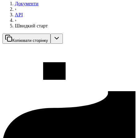
Документи
›
API
›
Швидкий старт
Копіювати сторінку