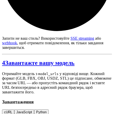
Запити не ваш стиль? Використовуйте
SSE streaming
або
webhook
, щоб отримати повідомлення, як тільки завдання
завершиться.
4
Завантажте вашу модель
Отримайте модель з
у відповіді вище. Кожний
model_urls
формат (GLB, FBX, OBJ, USDZ, STL) це підписане, обмежене
за часом URL — або пропустіть командний рядок і вставте
URL безпосередньо в адресний рядок браузера, щоб
завантажити його.
Завантаження
cURL
JavaScript
Python