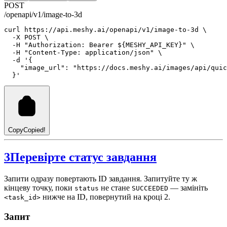
POST
/openapi/v1/image-to-3d
curl
https://api.meshy.ai/openapi/v1/image-to-3d
 \
-X
POST
 \
-H
"Authorization: Bearer ${MESHY_API_KEY}"
 \
-H
"Content-Type: application/json"
 \
-d
'{
    "image_url": "https://docs.meshy.ai/images/api/quic
  }'
Copy
Copied!
3
Перевірте статус завдання
Запити одразу повертають ID завдання. Запитуйте ту ж
кінцеву точку, поки
не стане
— замініть
status
SUCCEEDED
нижче на ID, повернутий на кроці 2.
<task_id>
Запит