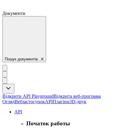
Документи
Пошук документів...
K
Відкрити API Playground
Відкрита веб-програма
Огляд
Вебзастосунок
API
Плагіни
3D-друк
API
Початок работы