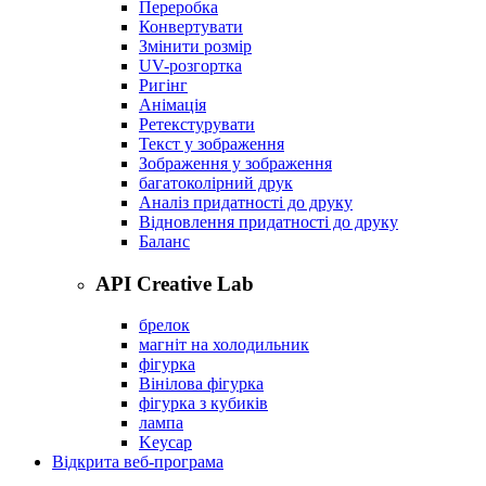
Переробка
Конвертувати
Змінити розмір
UV-розгортка
Ригінг
Анімація
Ретекстурувати
Текст у зображення
Зображення у зображення
багатоколірний друк
Аналіз придатності до друку
Відновлення придатності до друку
Баланс
API Creative Lab
брелок
магніт на холодильник
фігурка
Вінілова фігурка
фігурка з кубиків
лампа
Keycap
Відкрита веб-програма