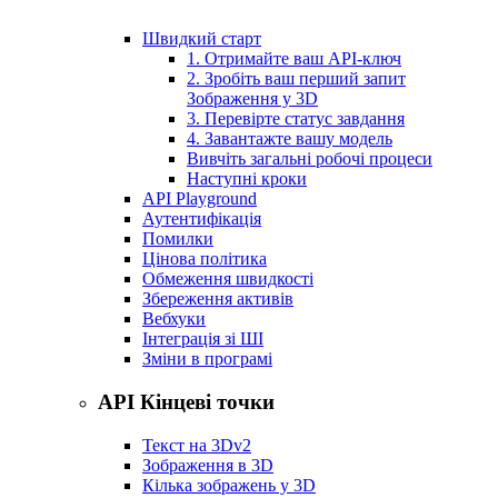
Швидкий старт
1. Отримайте ваш API-ключ
2. Зробіть ваш перший запит
Зображення у 3D
3. Перевірте статус завдання
4. Завантажте вашу модель
Вивчіть загальні робочі процеси
Наступні кроки
API Playground
Аутентифікація
Помилки
Цінова політика
Обмеження швидкості
Збереження активів
Вебхуки
Інтеграція зі ШІ
Зміни в програмі
API Кінцеві точки
Текст на 3D
v2
Зображення в 3D
Кілька зображень у 3D