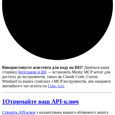
Використовуєте асистента для коду на ШІ?
Дивіться нашу
сторінку
Інтеграція зі ШІ
— встановіть Meshy MCP server для
доступу до інструментів, таких як Claude Code, Cursor,
Windsurf та інших сумісних з MCP інструментів, або направте
звичайного чат-агента на
.
llms.txt
1
Отримайте ваш API-ключ
Створіть API-ключ
з налаштувань вашого облікового запису