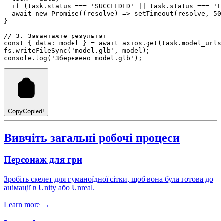
if
 (
task
.status 
===
'SUCCEEDED'
||
task
.status 
===
'F
await
new
Promise
((resolve) 
=>
setTimeout
(resolve
,
50
}
// 3. Завантажте результат
const
 { data: 
model
 } 
=
await
axios
.get
(
task
.
model_urls
fs
.writeFileSync
(
'model.glb'
,
 model);
console
.log
(
'Збережено model.glb'
);
Copy
Copied!
Вивчіть загальні робочі процеси
Персонаж для гри
Зробіть скелет для гуманоїдної сітки, щоб вона була готова до
анімації в Unity або Unreal.
Learn more →