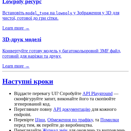
Lowpoly ресурс
Встановіть
на
у Зображення у 3D для
model_type
lowpoly
чистої, готової до гри сітки.
Learn more →
3D-друк моделі
Конвертуйте готову модель у багатокольоровий 3MF файл,
готовий для нарізки та друку.
Learn more →
Наступні кроки
Віддаєте перевагу UI? Спробуйте
API Playground
—
сконфігуруйте запит, виконайте його та скопіюйте
згенерований код.
Перегляньте повну
API документацію
для кожного
endpoint.
Перевірте
Ціни
,
Обмеження по трафіку
, та
Помилки
перед тим, як перейти до виробництва.
Переглядайте
Журнал змін
для оновлень та виправлень