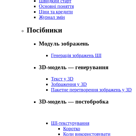
Швидкий старт
Основні поняття
Ціни та кредити
Журнал змін
Посібники
Модуль зображень
Генерація зображень ШІ
3D-модель — генерування
Текст у 3D
Зображення у 3D
Пакетне перетворення зображень у 3D
3D-модель — постобробка
ШІ-текстурування
Коротко
Коли використовувати