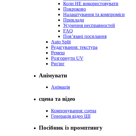
Коли НЕ використовувати
Покроково
Налаштування та компроміси
Приклади
Усунення несправностей
FAQ
Пов’язані посилання
Auto Split
Редагування: текстура
Ремеш
Розгорнути UV
Ригінг
Анімувати
Анімація
сцена та відео
Компонування: сцена
Генерація відео ШІ
Посібник із промптингу