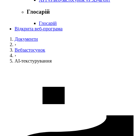
Глосарій
Глосарій
Відкрита веб-програма
Документи
›
Вебзастосунок
›
AI-текстурування