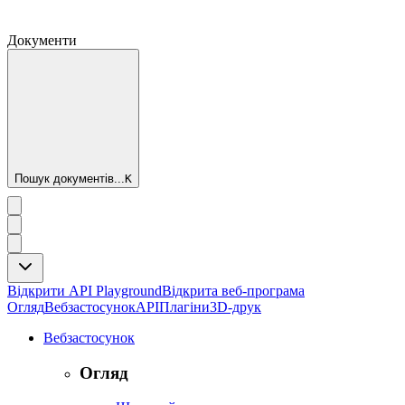
Документи
Пошук документів...
K
Відкрити API Playground
Відкрита веб-програма
Огляд
Вебзастосунок
API
Плагіни
3D-друк
Вебзастосунок
Огляд