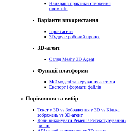
Найкращі практики створення
промптів
Варіанти використання
Ігрові асети
3D-друк: робочий процес
3D-агент
Огляд Meshy 3D Agent
Функції платформи
Мої моделі та керування асетами
Експорт і формати файлів
Порівняння та вибір
Текст у 3D vs Зображення у 3D vs Кілька
зображень vs 3D-агент
Коли виконувати Ремеш / Ретекстурування /
ригінг
API vs веб-застосунок vs 3D-агент