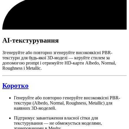
AI-текстурування
Згенеруйте або повторно згенеруйте високоякісні PBR-
текстури для будь-якої 3D-моделі — керуйте стилем за
допомогою prompt і отримуйте HD-карти Albedo, Normal,
Roughness і Metallic.
Коротко
Генеруйте або повторно генеруйте високоякісні PBR-
текстури (Albedo, Normal, Roughness, Metallic) для
наявних 3D-моделей.
Підтримує завантаження власної сітки для
текстурування — не обмежується моделями,
згенерованими в Meshy.