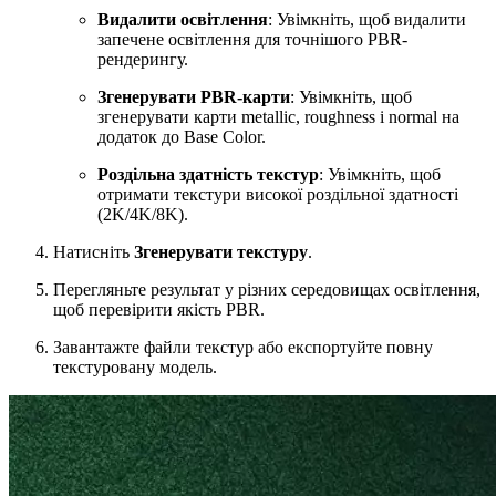
Видалити освітлення
: Увімкніть, щоб видалити
запечене освітлення для точнішого PBR-
рендерингу.
Згенерувати PBR-карти
: Увімкніть, щоб
згенерувати карти metallic, roughness і normal на
додаток до Base Color.
Роздільна здатність текстур
: Увімкніть, щоб
отримати текстури високої роздільної здатності
(2K/4K/8K).
Натисніть
Згенерувати текстуру
.
Перегляньте результат у різних середовищах освітлення,
щоб перевірити якість PBR.
Завантажте файли текстур або експортуйте повну
текстуровану модель.