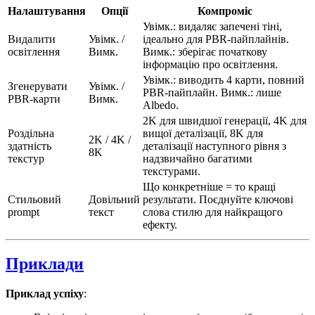
Налаштування
Опції
Компроміс
Увімк.: видаляє запечені тіні,
Видалити
Увімк. /
ідеально для PBR-пайплайнів.
освітлення
Вимк.
Вимк.: зберігає початкову
інформацію про освітлення.
Увімк.: виводить 4 карти, повний
Згенерувати
Увімк. /
PBR-пайплайн. Вимк.: лише
PBR-карти
Вимк.
Albedo.
2K для швидшої генерації, 4K для
Роздільна
вищої деталізації, 8K для
2K / 4K /
здатність
деталізації наступного рівня з
8K
текстур
надзвичайно багатими
текстурами.
Що конкретніше = то кращі
Стильовий
Довільний
результати. Поєднуйте ключові
prompt
текст
слова стилю для найкращого
ефекту.
Приклади
Приклад успіху
: