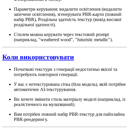
Параметри керування: видалити освітлення (видалити
запечене освітлення), згенерувати PBR-карти (повний
набір PBR), Роздільна здатність текстур (вивід високої
роздільної здатності).
Стилем можна керувати через текстовий prompt
(наприклад, "weathered wood", "futuristic metallic").
Коли використовувати
Початкові текстури з генерації недостатньо якісні та
потребують повторної генерації.
У вас є нетекстурована сітка (біла модель), якій потрібне
автоматичне AI-текстурування.
Ви хочете змінити стиль матеріалу моделі (наприклад, із
реалістичного на мультяшний).
Вам потрібен повний набір PBR-текстур для пайплайна
PBR-рендерингу.