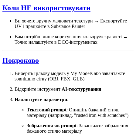
Коли НЕ використовувати
Ви хочете вручну малювати текстури → Експортуйте
UV і працюйте в Substance Painter
Вам потрібні лише коригування кольору/яскравості →
Точно налаштуйте в DCC-інструментах
Покроково
Виберіть цільову модель у My Models або завантажте
зовнішню сітку (OBJ, FBX, GLB).
Відкрийте інструмент
AI-текстурування
.
Налаштуйте параметри
:
Текстовий prompt
: Опишіть бажаний стиль
матеріалу (наприклад, "rusted iron with scratches").
Зображення як prompt
: Завантажте зображення
бажаного стилю матеріалу.