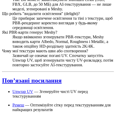
FBX, GLB, до 50 МБ) для AI-текстурування — не лише
моделі, згенеровані в Meshy.
Що робить "видалити освітлення" (delight)?
Це прибирає запечене освітлення та тіні з текстури, щоб
PBR-рендеринг коректно виглядав у будь-якому
середовищі освітлення.
Які PBR-карти генерує Meshy?
Якщо ввімкнено згенерувати PBR-текстури, Meshy
виводить карти Albedo, Normal, Roughness і Metallic, а
також опційну HD-роздільну здатність 2K/4K.
Чому мої текстури мають шви або спотворення?
Зазвичай це означає погані UV. Спочатку запустіть
Unwrap UV, щоб згенерувати чисту UV-розкладку, потім
повторно застосуйте AI-текстурування.
Пов’язані посилання
Unwrap UV
— Згенеруйте чисті UV перед
текстуруванням
Ремеш
— Оптимізуйте сітку перед текстуруванням для
найкращих результатів