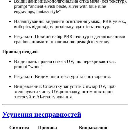
Вхідні дані: низькополігональна сітка меча (без текстур),
prompt "ancient elvish blade, silver with blue rune
engravings, fantasy style"
Налаштування: видалити освітлення увімк., PBR увімк.,
виберіть відповідну роздільну здатність текстур.
Результат: Повний набір PBR-текстур із деталізованими
гравіюваннями та правильною реакцією металу.
Приклад невдачі
:
Вхідні дані: щільна сітка з UV, що перекриваються,
prompt "wood"
Результат: Видимі шви текстури та спотворення.
Виправлення: Спочатку запустіть Unwrap UV, щоб
згенерувати чисту UV-розкладку, потім повторно
застосуйте AI-текстурування.
Усунення несправностей
Симптом
Причина
Виправлення