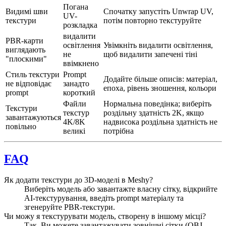
Погана
Видимі шви
Спочатку запустіть Unwrap UV,
UV-
текстури
потім повторно текстуруйте
розкладка
видалити
PBR-карти
освітлення
Увімкніть видалити освітлення,
виглядають
не
щоб видалити запечені тіні
"плоскими"
ввімкнено
Стиль текстури
Prompt
Додайте більше описів: матеріал,
не відповідає
занадто
епоха, рівень зношення, кольори
prompt
короткий
Файли
Нормальна поведінка; виберіть
Текстури
текстур
роздільну здатність 2K, якщо
завантажуються
4K/8K
надвисока роздільна здатність не
повільно
великі
потрібна
FAQ
Як додати текстури до 3D-моделі в Meshy?
Виберіть модель або завантажте власну сітку, відкрийте
AI-текстурування, введіть prompt матеріалу та
згенеруйте PBR-текстури.
Чи можу я текстурувати модель, створену в іншому місці?
Так. Ви можете завантажувати зовнішні сітки (OBJ,