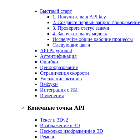
Быстрый старт
1. Получите ваш API key
2. Создайте первый запрос Изображение
3. Проверьте статус задачи
4. Загрузите вашу модель
Исследуйте общие рабочие процессы
Следующие шаги
API Playground
Аутентификация
Ошибки
Ценообразование
Ограничения скорости
Удержание активов
Вебхуки
Интеграция с ИИ
Изменения
Конечные точки API
Текст в 3D
v2
Изображение в 3D
Несколько изображений в 3D
Ремеш