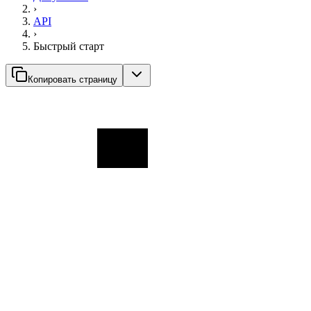
›
API
›
Быстрый старт
Копировать страницу