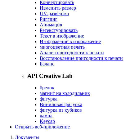
Конвертировать
Изменить размер
UV-развёртка
Риггинг
Анимация
Ретекстурировать
Текст в изображение
Изображение в изображение
многоцветная печать
Анализ пригодности к печати
Восстановление пригодности к печати
Баланс
API Creative Lab
брелок
магнит на холодильник
фигурка
Виниловая фигурка
фигурка из кубиков
лампа
Keycap
Открыть веб-приложение
Документы