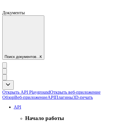
Документы
Поиск документов...
K
Открыть API Playground
Открыть веб-приложение
Обзор
Веб-приложение
API
Плагины
3D-печать
API
Начало работы