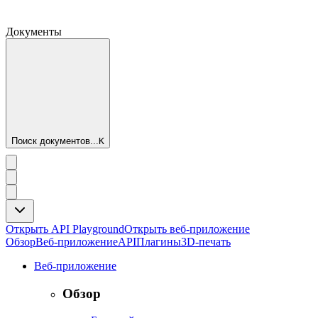
Документы
Поиск документов...
K
Открыть API Playground
Открыть веб-приложение
Обзор
Веб-приложение
API
Плагины
3D-печать
Веб-приложение
Обзор