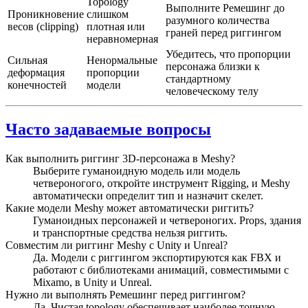
Topology
Выполните Ремешинг до
Проникновение
слишком
разумного количества
весов (clipping)
плотная или
граней перед риггингом
неравномерная
Убедитесь, что пропорции
Сильная
Ненормальные
персонажа близки к
деформация
пропорции
стандартному
конечностей
модели
человеческому телу
Часто задаваемые вопросы
Как выполнить риггинг 3D-персонажа в Meshy?
Выберите гуманоидную модель или модель
четвероногого, откройте инструмент Rigging, и Meshy
автоматически определит тип и назначит скелет.
Какие модели Meshy может автоматически риггить?
Гуманоидных персонажей и четвероногих. Props, здания
и транспортные средства нельзя риггить.
Совместим ли риггинг Meshy с Unity и Unreal?
Да. Модели с риггингом экспортируются как FBX и
работают с библиотеками анимаций, совместимыми с
Mixamo, в Unity и Unreal.
Нужно ли выполнять Ремешинг перед риггингом?
Да. Чистая topology обеспечивает наиболее точную