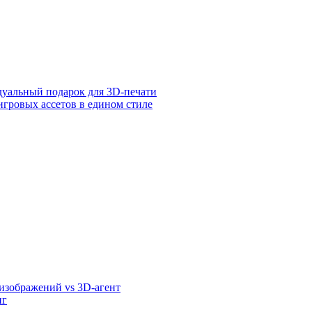
дуальный подарок для 3D-печати
игровых ассетов в едином стиле
 изображений vs 3D-агент
нг