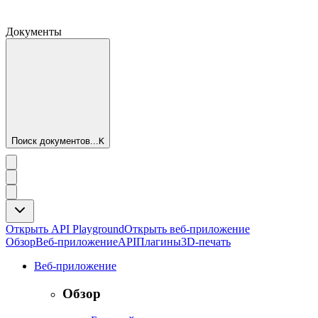
Документы
Поиск документов...
K
Открыть API Playground
Открыть веб-приложение
Обзор
Веб-приложение
API
Плагины
3D-печать
Веб-приложение
Обзор