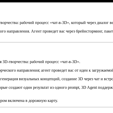
ворчества: рабочий процесс «чат-в-3D», который через диалог ве
кого направления. Агент проведет вас через брейнсторминг, па
 3D-творчества: рабочий процесс «чат-в-3D».
орческого направления; агент проведет вас от идеи к загружаемо
генерация визуальных концепций, создание 3D через чат и встр
орые создают один результат из одного prompt, 3D Agent подде
ером включена в дорожную карту.