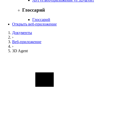
API vs веб-приложение vs 3D-агент
Глоссарий
Глоссарий
Открыть веб-приложение
Документы
›
Веб-приложение
›
3D Agent