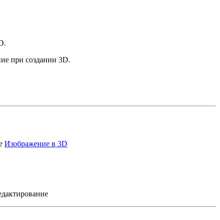
D.
ние при создании 3D.
те
Изображение в 3D
едактирование