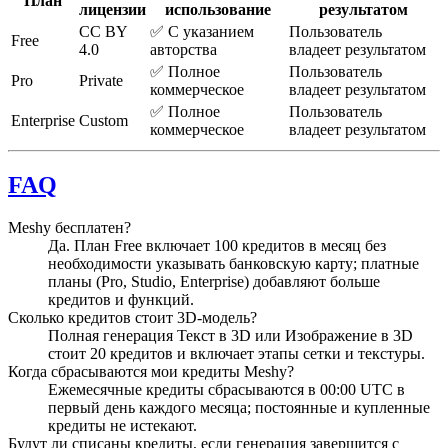
План
лицензии
использование
результатом
CC BY
✅ С указанием
Пользователь
Free
4.0
авторства
владеет результатом
✅ Полное
Пользователь
Pro
Private
коммерческое
владеет результатом
✅ Полное
Пользователь
Enterprise
Custom
коммерческое
владеет результатом
FAQ
Meshy бесплатен?
Да. План Free включает 100 кредитов в месяц без
необходимости указывать банковскую карту; платные
планы (Pro, Studio, Enterprise) добавляют больше
кредитов и функций.
Сколько кредитов стоит 3D-модель?
Полная генерация Текст в 3D или Изображение в 3D
стоит 20 кредитов и включает этапы сетки и текстуры.
Когда сбрасываются мои кредиты Meshy?
Ежемесячные кредиты сбрасываются в 00:00 UTC в
первый день каждого месяца; постоянные и купленные
кредиты не истекают.
Будут ли списаны кредиты, если генерация завершится с