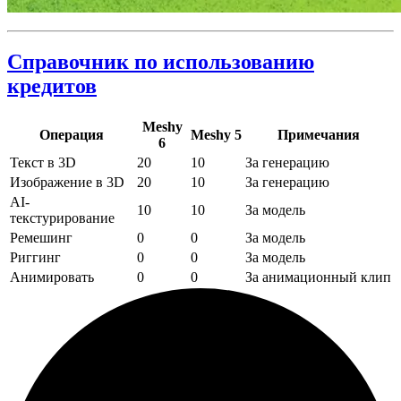
Справочник по использованию
кредитов
Meshy
Операция
Meshy 5
Примечания
6
Текст в 3D
20
10
За генерацию
Изображение в 3D
20
10
За генерацию
AI-
10
10
За модель
текстурирование
Ремешинг
0
0
За модель
Риггинг
0
0
За модель
Анимировать
0
0
За анимационный клип