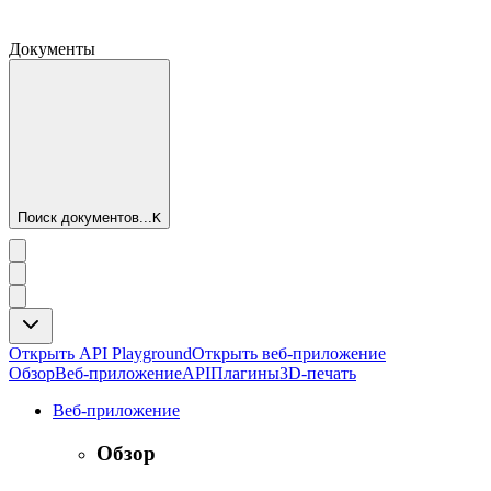
Документы
Поиск документов...
K
Открыть API Playground
Открыть веб-приложение
Обзор
Веб-приложение
API
Плагины
3D-печать
Веб-приложение
Обзор