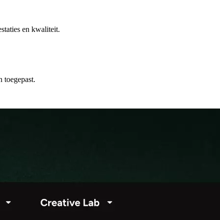
taties en kwaliteit.
 toegepast.