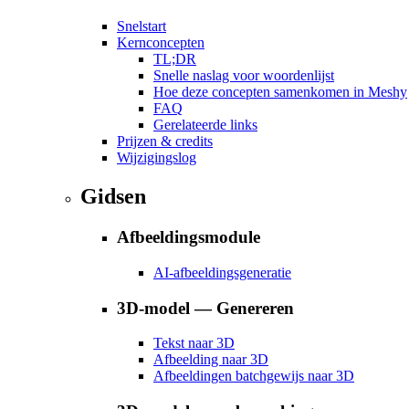
Snelstart
Kernconcepten
TL;DR
Snelle naslag voor woordenlijst
Hoe deze concepten samenkomen in Meshy
FAQ
Gerelateerde links
Prijzen & credits
Wijzigingslog
Gidsen
Afbeeldingsmodule
AI-afbeeldingsgeneratie
3D-model — Genereren
Tekst naar 3D
Afbeelding naar 3D
Afbeeldingen batchgewijs naar 3D