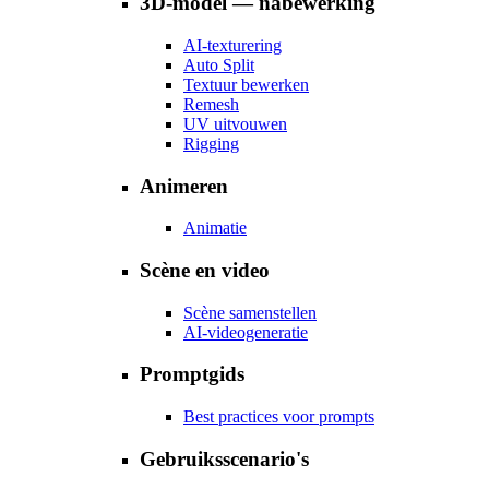
3D-model — nabewerking
AI-texturering
Auto Split
Textuur bewerken
Remesh
UV uitvouwen
Rigging
Animeren
Animatie
Scène en video
Scène samenstellen
AI-videogeneratie
Promptgids
Best practices voor prompts
Gebruiksscenario's