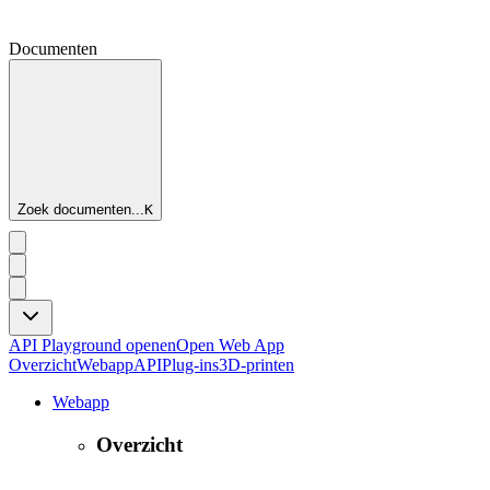
Documenten
Zoek documenten...
K
API Playground openen
Open Web App
Overzicht
Webapp
API
Plug-ins
3D-printen
Webapp
Overzicht