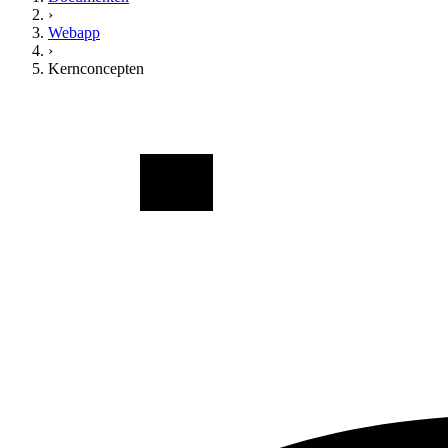
›
Webapp
›
Kernconcepten