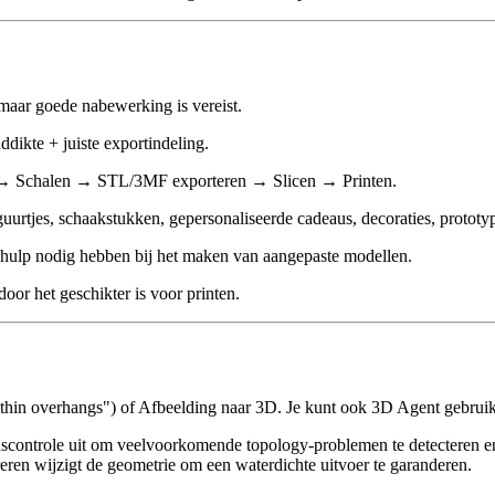
maar goede nabewerking is vereist.
dikte + juiste exportindeling.
en → Schalen → STL/3MF exporteren → Slicen → Printen.
guurtjes, schaakstukken, gepersonaliseerde cadeaus, decoraties, prototy
hulp nodig hebben bij het maken van aangepaste modellen.
oor het geschikter is voor printen.
 no thin overhangs") of Afbeelding naar 3D. Je kunt ook 3D Agent gebru
scontrole uit om veelvoorkomende topology-problemen te detecteren en 
ren wijzigt de geometrie om een waterdichte uitvoer te garanderen.