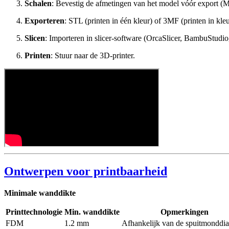
Schalen
: Bevestig de afmetingen van het model vóór export (M
Exporteren
: STL (printen in één kleur) of 3MF (printen in kle
Slicen
: Importeren in slicer-software (OrcaSlicer, BambuStudio,
Printen
: Stuur naar de 3D-printer.
Ontwerpen voor printbaarheid
Minimale wanddikte
Printtechnologie
Min. wanddikte
Opmerkingen
FDM
1.2 mm
Afhankelijk van de spuitmonddi