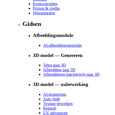
Kernconcepten
Prijzen & credits
Wijzigingslog
Gidsen
Afbeeldingsmodule
AI-afbeeldingsgeneratie
3D-model — Genereren
Tekst naar 3D
Afbeelding naar 3D
Afbeeldingen batchgewijs naar 3D
3D-model — nabewerking
AI-texturering
Auto Split
Textuur bewerken
Remesh
UV uitvouwen