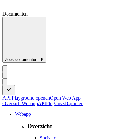
Documenten
Zoek documenten...
K
API Playground openen
Open Web App
Overzicht
Webapp
API
Plug-ins
3D-printen
Webapp
Overzicht
Snelstart