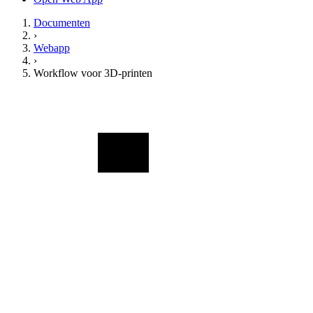
Documenten
›
Webapp
›
Workflow voor 3D-printen