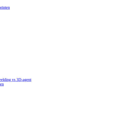
rinten
eelding vs 3D-agent
ken