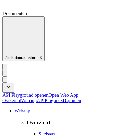
Documenten
Zoek documenten...
K
API Playground openen
Open Web App
Overzicht
Webapp
API
Plug-ins
3D-printen
Webapp
Overzicht
Snelstart