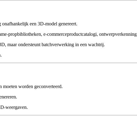
g onafhankelijk een 3D-model genereert.
game-propbibliotheken, e-commerceproductcatalogi, ontwerpverkenning
3D, maar ondersteunt batchverwerking in een wachtrij.
.
len moeten worden geconverteerd.
enereren.
 3D-weergaven.