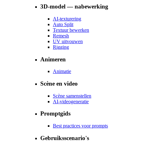
3D-model — nabewerking
AI-texturering
Auto Split
Textuur bewerken
Remesh
UV uitvouwen
Rigging
Animeren
Animatie
Scène en video
Scène samenstellen
AI-videogeneratie
Promptgids
Best practices voor prompts
Gebruiksscenario's