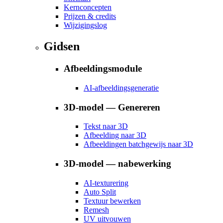
Kernconcepten
Prijzen & credits
Wijzigingslog
Gidsen
Afbeeldingsmodule
AI-afbeeldingsgeneratie
3D-model — Genereren
Tekst naar 3D
Afbeelding naar 3D
Afbeeldingen batchgewijs naar 3D
3D-model — nabewerking
AI-texturering
Auto Split
Textuur bewerken
Remesh
UV uitvouwen