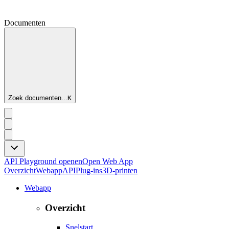
Documenten
Zoek documenten...
K
API Playground openen
Open Web App
Overzicht
Webapp
API
Plug-ins
3D-printen
Webapp
Overzicht
Snelstart