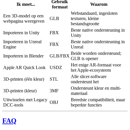
Gebruik
Ik moet...
Waarom
formaat
Webstandaard, ingesloten
Een 3D-model op een
GLB
texturen, kleine
webpagina weergeven
bestandsgrootte
Beste native ondersteuning in
Importeren in Unity
FBX
Unity
Importeren in Unreal
Beste native ondersteuning in
FBX
Engine
Unreal
Beide worden ondersteund;
Importeren in Blender
GLB/FBX
GLB is opener
Het enige AR-formaat voor
Apple AR Quick Look
USDZ
het Apple-ecosysteem
Alle slicer-software
3D-printen (één kleur)
STL
ondersteunt het
Ondersteunt kleur en multi-
3D-printen (kleur)
3MF
materiaal
Uitwisselen met Legacy
Breedste compatibiliteit, maar
OBJ
DCC-tools
beperkte functies
FAQ