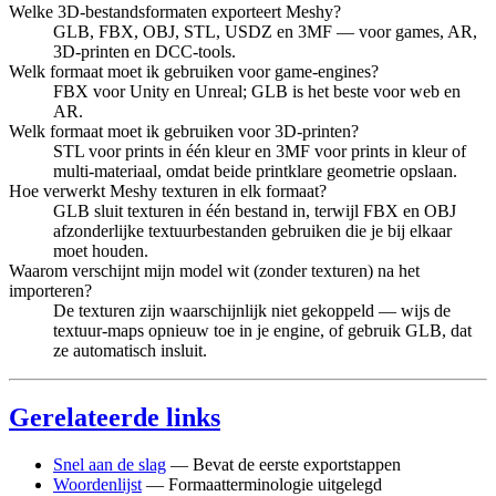
Welke 3D-bestandsformaten exporteert Meshy?
GLB, FBX, OBJ, STL, USDZ en 3MF — voor games, AR,
3D-printen en DCC-tools.
Welk formaat moet ik gebruiken voor game-engines?
FBX voor Unity en Unreal; GLB is het beste voor web en
AR.
Welk formaat moet ik gebruiken voor 3D-printen?
STL voor prints in één kleur en 3MF voor prints in kleur of
multi-materiaal, omdat beide printklare geometrie opslaan.
Hoe verwerkt Meshy texturen in elk formaat?
GLB sluit texturen in één bestand in, terwijl FBX en OBJ
afzonderlijke textuurbestanden gebruiken die je bij elkaar
moet houden.
Waarom verschijnt mijn model wit (zonder texturen) na het
importeren?
De texturen zijn waarschijnlijk niet gekoppeld — wijs de
textuur-maps opnieuw toe in je engine, of gebruik GLB, dat
ze automatisch insluit.
Gerelateerde links
Snel aan de slag
— Bevat de eerste exportstappen
Woordenlijst
— Formaatterminologie uitgelegd