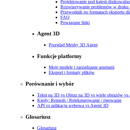
Projektowanie pod kątem drukowalno
Rozwiązywanie problemów w druku
Przewodnik po formatach eksportu d
FAQ
Powiązane linki
Agent 3D
Przegląd Meshy 3D Agent
Funkcje platformy
Moje modele i zarządzanie assetami
Eksport i formaty plików
Porównanie i wybór
Tekst na 3D vs Obraz na 3D vs wiele obrazów vs
Kiedy: Remesh / Reteksturowanie / rigowanie
API vs aplikacja webowa vs Agent 3D
Glosariusz
Glosariusz