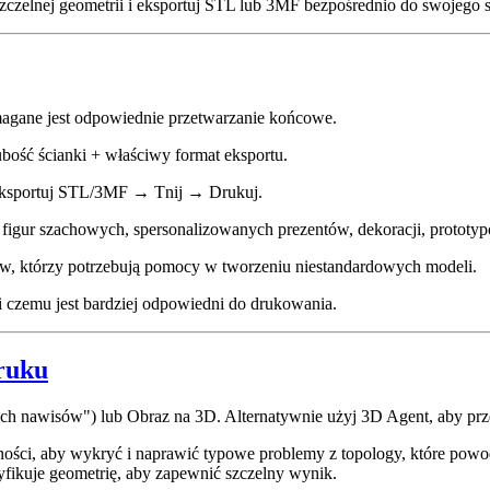
zelnej geometrii i eksportuj STL lub 3MF bezpośrednio do swojego sl
gane jest odpowiednie przetwarzanie końcowe.
bość ścianki + właściwy format eksportu.
ksportuj STL/3MF → Tnij → Drukuj.
, figur szachowych, spersonalizowanych prezentów, dekoracji, prototy
w, którzy potrzebują pomocy w tworzeniu niestandardowych modeli.
i czemu jest bardziej odpowiedni do drukowania.
ruku
nkich nawisów") lub Obraz na 3D. Alternatywnie użyj 3D Agent, aby p
ści, aby wykryć i naprawić typowe problemy z topology, które powo
yfikuje geometrię, aby zapewnić szczelny wynik.