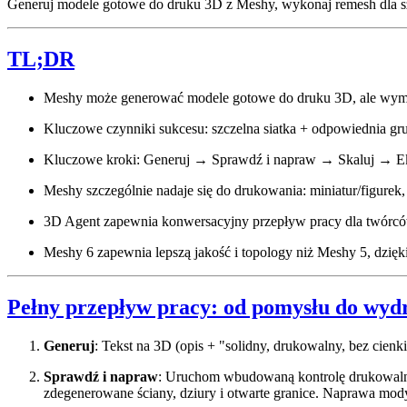
Generuj modele gotowe do druku 3D z Meshy, wykonaj remesh dla szc
TL;DR
Meshy może generować modele gotowe do druku 3D, ale wyma
Kluczowe czynniki sukcesu: szczelna siatka + odpowiednia gru
Kluczowe kroki: Generuj → Sprawdź i napraw → Skaluj → E
Meshy szczególnie nadaje się do drukowania: miniatur/figurek
3D Agent zapewnia konwersacyjny przepływ pracy dla twórcó
Meshy 6 zapewnia lepszą jakość i topology niż Meshy 5, dzięk
Pełny przepływ pracy: od pomysłu do wyd
Generuj
: Tekst na 3D (opis + "solidny, drukowalny, bez cie
Sprawdź i napraw
: Uruchom wbudowaną kontrolę drukowalno
zdegenerowane ściany, dziury i otwarte granice. Naprawa mod