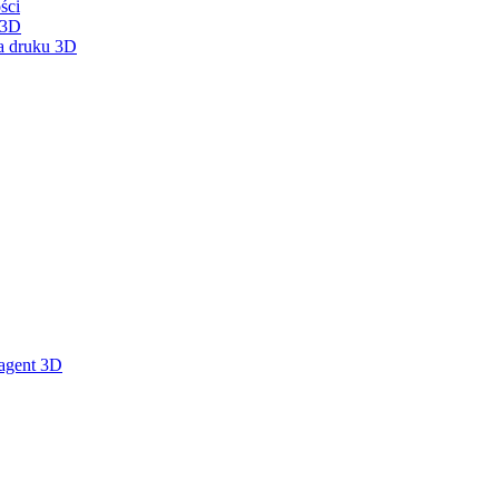
ści
 3D
la druku 3D
 agent 3D