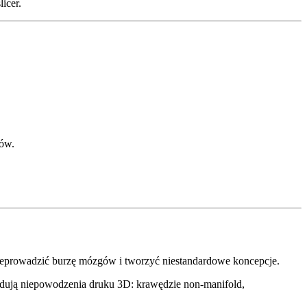
icer.
pów.
rzeprowadzić burzę mózgów i tworzyć niestandardowe koncepcje.
dują niepowodzenia druku 3D: krawędzie non-manifold,