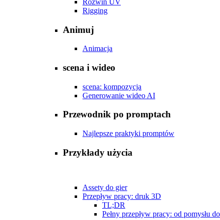
Rozwiń UV
Rigging
Animuj
Animacja
scena i wideo
scena: kompozycja
Generowanie wideo AI
Przewodnik po promptach
Najlepsze praktyki promptów
Przykłady użycia
Assety do gier
Przepływ pracy: druk 3D
TL;DR
Pełny przepływ pracy: od pomysłu d