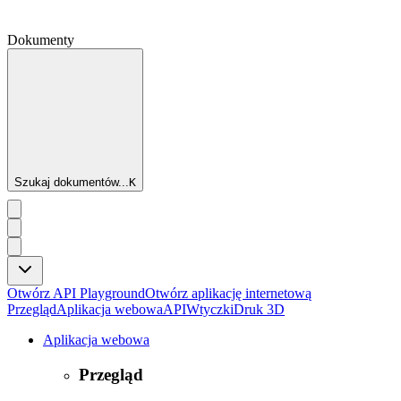
Dokumenty
Szukaj dokumentów...
K
Otwórz API Playground
Otwórz aplikację internetową
Przegląd
Aplikacja webowa
API
Wtyczki
Druk 3D
Aplikacja webowa
Przegląd