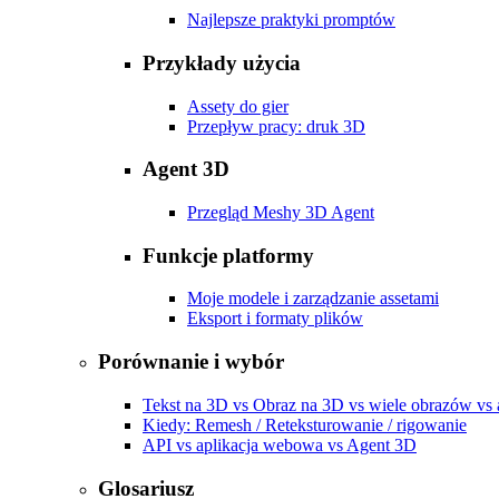
Najlepsze praktyki promptów
Przykłady użycia
Assety do gier
Przepływ pracy: druk 3D
Agent 3D
Przegląd Meshy 3D Agent
Funkcje platformy
Moje modele i zarządzanie assetami
Eksport i formaty plików
Porównanie i wybór
Tekst na 3D vs Obraz na 3D vs wiele obrazów vs
Kiedy: Remesh / Reteksturowanie / rigowanie
API vs aplikacja webowa vs Agent 3D
Glosariusz