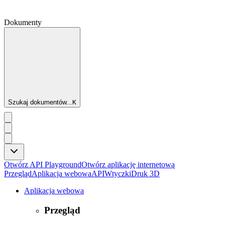
Dokumenty
Szukaj dokumentów...
K
Otwórz API Playground
Otwórz aplikację internetową
Przegląd
Aplikacja webowa
API
Wtyczki
Druk 3D
Aplikacja webowa
Przegląd