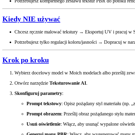
Potrzebujesz kompletnego zestawu tekstur PBR do potoku re
Kiedy NIE używać
Chcesz ręcznie malować tekstury → Eksportuj UV i pracuj w S
Potrzebujesz tylko regulacji koloru/jasności → Dopracuj w n
Krok po kroku
Wybierz docelowy model w Moich modelach albo prześlij zew
Otwórz narzędzie
Teksturowanie AI
.
Skonfiguruj parametry
:
Prompt tekstowy
: Opisz pożądany styl materiału (np. 
Prompt obrazem
: Prześlij obraz pożądanego stylu mater
Usuń oświetlenie
: Włącz, aby usunąć wypalone oświetl
Generuj mapy PBR
: Włącz, aby wygenerować mapy met