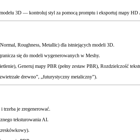
 modelu 3D — kontroluj styl za pomocą promptu i eksportuj mapy HD 
Normal, Roughness, Metallic) dla istniejących modeli 3D.
 ogranicza się do modeli wygenerowanych w Meshy.
etlenie), Generuj mapy PBR (pełny zestaw PBR), Rozdzielczość tekstu
wietrzałe drewno”, „futurystyczny metaliczny”).
i trzeba je zregenerować.
cznego teksturowania AI.
a kreskówkowy).