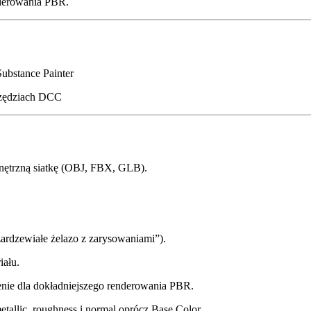
nderowania PBR.
ubstance Painter
arzędziach DCC
nętrzną siatkę (OBJ, FBX, GLB).
„zardzewiałe żelazo z zarysowaniami”).
iału.
enie dla dokładniejszego renderowania PBR.
allic, roughness i normal oprócz Base Color.