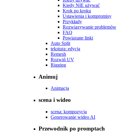
Kiedy NIE używać
Krok po kroku
Ustawienia i kompromisy
Przykłady
Rozwiązywanie problemów
FAQ
Powiązane linki
Auto Split
tekstura: edycja
Remesh
Rozwiń UV
Rigging
Animuj
Animacja
scena i wideo
scena: kompozycja
Generowanie wideo AI
Przewodnik po promptach