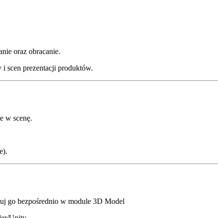
nie oraz obracanie.
 i scen prezentacji produktów.
e w scenę.
e).
ruj go bezpośrednio w module 3D Model
der/Unity