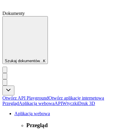
Dokumenty
Szukaj dokumentów...
K
Otwórz API Playground
Otwórz aplikację internetową
Przegląd
Aplikacja webowa
API
Wtyczki
Druk 3D
Aplikacja webowa
Przegląd