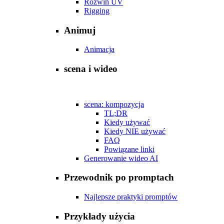
Rozwiń UV
Rigging
Animuj
Animacja
scena i wideo
scena: kompozycja
TL;DR
Kiedy używać
Kiedy NIE używać
FAQ
Powiązane linki
Generowanie wideo AI
Przewodnik po promptach
Najlepsze praktyki promptów
Przykłady użycia