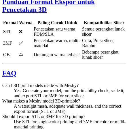
Panduan Format Ekspor untuk
Pencetakan 3D
Format
Warna
Paling Cocok Untuk
Kompatibilitas Slicer
Pencetakan satu warna
Semua perangkat lunak
STL
❌
FDM/SLA
slicer
Pencetakan warna, multi-
Cura, PrusaSlicer,
3MF
✅
material
Bambu
Beberapa perangkat
⚠️
OBJ
Dukungan warna terbatas
lunak slicer
FAQ
Can I 3D print models made with Meshy?
Yes. Generate your model, run the printability check, scale it,
and export STL or 3MF for your slicer.
What makes a Meshy model 3D-printable?
A watertight mesh, adequate wall thickness, and the correct
export format (STL or 3MF).
Should I export STL or 3MF for 3D printing?
Use STL for single-color printing and 3MF for color or multi-
material printing.