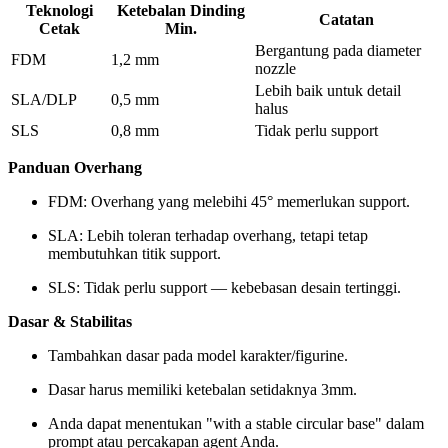
Teknologi
Ketebalan Dinding
Catatan
Cetak
Min.
Bergantung pada diameter
FDM
1,2 mm
nozzle
Lebih baik untuk detail
SLA/DLP
0,5 mm
halus
SLS
0,8 mm
Tidak perlu support
Panduan Overhang
FDM: Overhang yang melebihi 45° memerlukan support.
SLA: Lebih toleran terhadap overhang, tetapi tetap
membutuhkan titik support.
SLS: Tidak perlu support — kebebasan desain tertinggi.
Dasar & Stabilitas
Tambahkan dasar pada model karakter/figurine.
Dasar harus memiliki ketebalan setidaknya 3mm.
Anda dapat menentukan "with a stable circular base" dalam
prompt atau percakapan agent Anda.