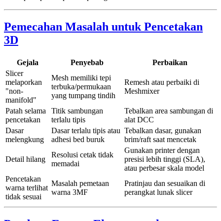
Pemecahan Masalah untuk Pencetakan
3D
Gejala
Penyebab
Perbaikan
Slicer
Mesh memiliki tepi
melaporkan
Remesh atau perbaiki di
terbuka/permukaan
"non-
Meshmixer
yang tumpang tindih
manifold"
Patah selama
Titik sambungan
Tebalkan area sambungan di
pencetakan
terlalu tipis
alat DCC
Dasar
Dasar terlalu tipis atau
Tebalkan dasar, gunakan
melengkung
adhesi bed buruk
brim/raft saat mencetak
Gunakan printer dengan
Resolusi cetak tidak
Detail hilang
presisi lebih tinggi (SLA),
memadai
atau perbesar skala model
Pencetakan
Masalah pemetaan
Pratinjau dan sesuaikan di
warna terlihat
warna 3MF
perangkat lunak slicer
tidak sesuai