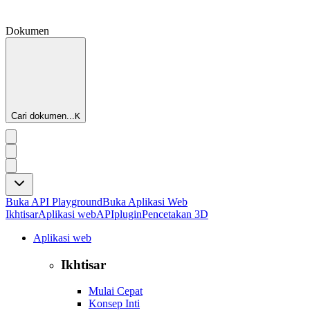
Dokumen
Cari dokumen...
K
Buka API Playground
Buka Aplikasi Web
Ikhtisar
Aplikasi web
API
plugin
Pencetakan 3D
Aplikasi web
Ikhtisar
Mulai Cepat
Konsep Inti