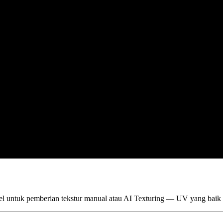
el untuk pemberian tekstur manual atau AI Texturing — UV yang baik b