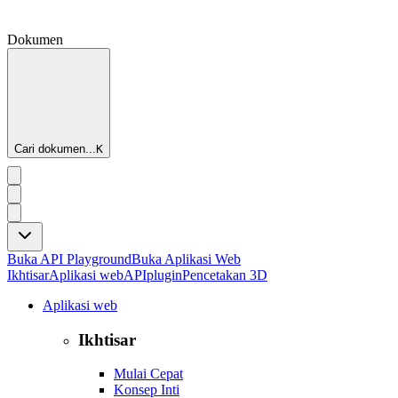
Dokumen
Cari dokumen...
K
Buka API Playground
Buka Aplikasi Web
Ikhtisar
Aplikasi web
API
plugin
Pencetakan 3D
Aplikasi web
Ikhtisar
Mulai Cepat
Konsep Inti