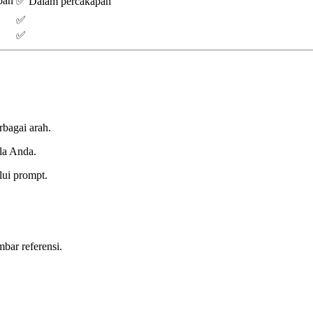
pan
✅ Dalam percakapan
✅
✅
rbagai arah.
la Anda.
lui prompt.
bar referensi.