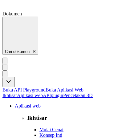
Dokumen
Cari dokumen...
K
Buka API Playground
Buka Aplikasi Web
Ikhtisar
Aplikasi web
API
plugin
Pencetakan 3D
Aplikasi web
Ikhtisar
Mulai Cepat
Konsep Inti