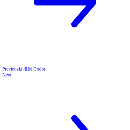
Previous
桥接到 Godot
Next