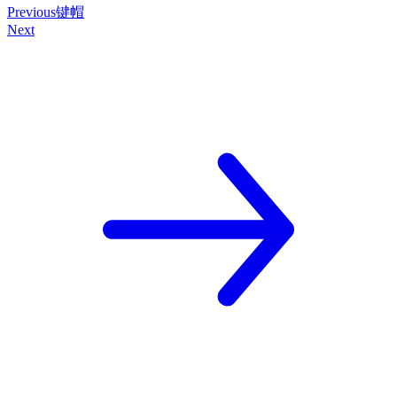
Previous
键帽
Next