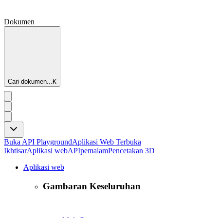
Dokumen
Cari dokumen...
K
Buka API Playground
Aplikasi Web Terbuka
Ikhtisar
Aplikasi web
API
pemalam
Pencetakan 3D
Aplikasi web
Gambaran Keseluruhan