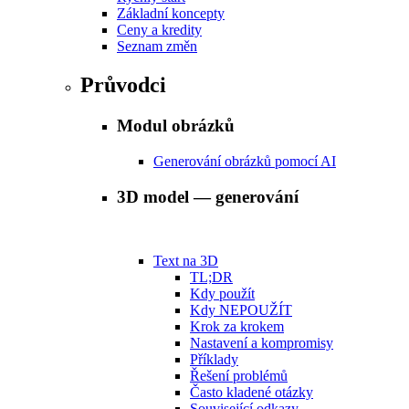
Základní koncepty
Ceny a kredity
Seznam změn
Průvodci
Modul obrázků
Generování obrázků pomocí AI
3D model — generování
Text na 3D
TL;DR
Kdy použít
Kdy NEPOUŽÍT
Krok za krokem
Nastavení a kompromisy
Příklady
Řešení problémů
Často kladené otázky
Související odkazy