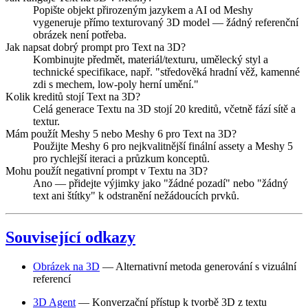
Popište objekt přirozeným jazykem a AI od Meshy
vygeneruje přímo texturovaný 3D model — žádný referenční
obrázek není potřeba.
Jak napsat dobrý prompt pro Text na 3D?
Kombinujte předmět, materiál/texturu, umělecký styl a
technické specifikace, např. "středověká hradní věž, kamenné
zdi s mechem, low-poly herní umění."
Kolik kreditů stojí Text na 3D?
Celá generace Textu na 3D stojí 20 kreditů, včetně fází sítě a
textur.
Mám použít Meshy 5 nebo Meshy 6 pro Text na 3D?
Použijte Meshy 6 pro nejkvalitnější finální assety a Meshy 5
pro rychlejší iteraci a průzkum konceptů.
Mohu použít negativní prompt v Textu na 3D?
Ano — přidejte výjimky jako "žádné pozadí" nebo "žádný
text ani štítky" k odstranění nežádoucích prvků.
Související odkazy
Obrázek na 3D
— Alternativní metoda generování s vizuální
referencí
3D Agent
— Konverzační přístup k tvorbě 3D z textu