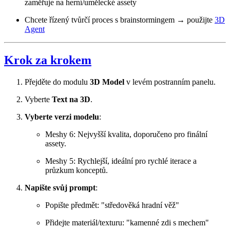
zaměřuje na herní/umělecké assety
Chcete řízený tvůrčí proces s brainstormingem → použijte
3D
Agent
Krok za krokem
Přejděte do modulu
3D Model
v levém postranním panelu.
Vyberte
Text na 3D
.
Vyberte verzi modelu
:
Meshy 6: Nejvyšší kvalita, doporučeno pro finální
assety.
Meshy 5: Rychlejší, ideální pro rychlé iterace a
průzkum konceptů.
Napište svůj prompt
:
Popište předmět: "středověká hradní věž"
Přidejte materiál/texturu: "kamenné zdi s mechem"