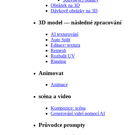
Obrázek na 3D
Dávkově obrázky na 3D
3D model — následné zpracování
AI texturování
Auto Split
Editace: textura
Remesh
Rozbalit UV
Rigging
Animovat
Animace
scéna a video
Kompozice: scéna
Generování videí pomocí AI
Průvodce prompty