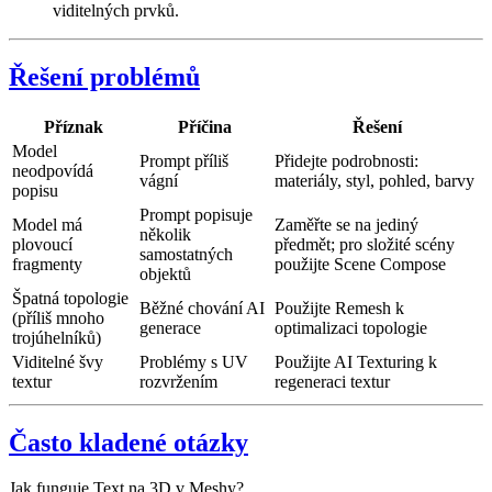
viditelných prvků.
Řešení problémů
Příznak
Příčina
Řešení
Model
Prompt příliš
Přidejte podrobnosti:
neodpovídá
vágní
materiály, styl, pohled, barvy
popisu
Prompt popisuje
Model má
Zaměřte se na jediný
několik
plovoucí
předmět; pro složité scény
samostatných
fragmenty
použijte Scene Compose
objektů
Špatná topologie
Běžné chování AI
Použijte Remesh k
(příliš mnoho
generace
optimalizaci topologie
trojúhelníků)
Viditelné švy
Problémy s UV
Použijte AI Texturing k
textur
rozvržením
regeneraci textur
Často kladené otázky
Jak funguje Text na 3D v Meshy?