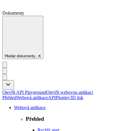
Dokumenty
Hledat dokumenty...
K
Otevřít API Playground
Otevřít webovou aplikaci
Přehled
Webová aplikace
API
Pluginy
3D tisk
Webová aplikace
Přehled
Rychlý start