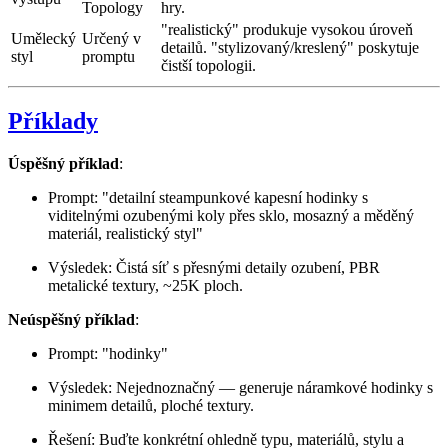
Topology
hry.
"realistický" produkuje vysokou úroveň
Umělecký
Určený v
detailů. "stylizovaný/kreslený" poskytuje
styl
promptu
čistší topologii.
Příklady
Úspěšný příklad
:
Prompt: "detailní steampunkové kapesní hodinky s
viditelnými ozubenými koly přes sklo, mosazný a měděný
materiál, realistický styl"
Výsledek: Čistá síť s přesnými detaily ozubení, PBR
metalické textury, ~25K ploch.
Neúspěšný příklad
:
Prompt: "hodinky"
Výsledek: Nejednoznačný — generuje náramkové hodinky s
minimem detailů, ploché textury.
Řešení: Buďte konkrétní ohledně typu, materiálů, stylu a