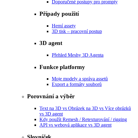
Doporučené postupy pro prompty
Případy použití
Herní assety
3D tisk – pracovní postup
3D agent
Přehled Meshy 3D Agenta
Funkce platformy
Moje modely a správa assetů
Export a formáty souborů
Porovnání a výběr
Text na 3D vs Obrázek na 3D vs Více obrázků
vs 3D agent
Kdy použít Remesh / Retexturování / rigging
API vs webová aplikace vs 3D agent
Slovníček