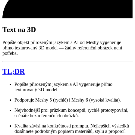
Text na 3D
Popište objekt přirozeným jazykem a AI od Meshy vygeneruje
přímo texturovaný 3D model — žádný referenční obrázek není
potřeba.
TL;DR
Popište přirozeným jazykem a AI vygeneruje přímo
texturovaný 3D model.
Podporuje Meshy 5 (rychlé) i Meshy 6 (vysoká kvalita).
Nejvhodnější pro: průzkum konceptů, rychlé prototypování,
scénáře bez referenčních obrázků.
Kvalita závisí na konkrétnosti promptu. Nejlepších výsledků
dosáhnete podrobným popisem materiálů, stylu a proporcí.