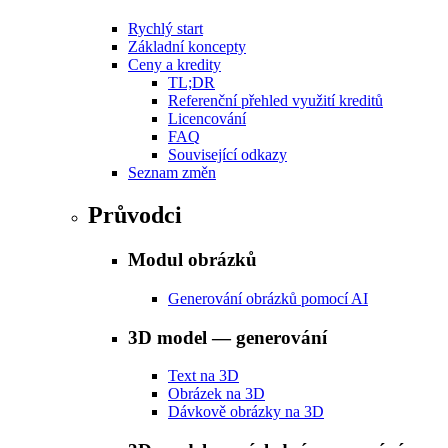
Rychlý start
Základní koncepty
Ceny a kredity
TL;DR
Referenční přehled využití kreditů
Licencování
FAQ
Související odkazy
Seznam změn
Průvodci
Modul obrázků
Generování obrázků pomocí AI
3D model — generování
Text na 3D
Obrázek na 3D
Dávkově obrázky na 3D