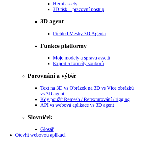
Herní assety
3D tisk – pracovní postup
3D agent
Přehled Meshy 3D Agenta
Funkce platformy
Moje modely a správa assetů
Export a formáty souborů
Porovnání a výběr
Text na 3D vs Obrázek na 3D vs Více obrázků
vs 3D agent
Kdy použít Remesh / Retexturování / rigging
API vs webová aplikace vs 3D agent
Slovníček
Glosář
Otevřít webovou aplikaci