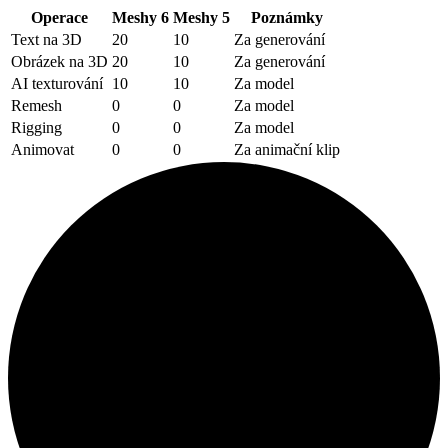
Operace
Meshy 6
Meshy 5
Poznámky
Text na 3D
20
10
Za generování
Obrázek na 3D
20
10
Za generování
AI texturování
10
10
Za model
Remesh
0
0
Za model
Rigging
0
0
Za model
Animovat
0
0
Za animační klip