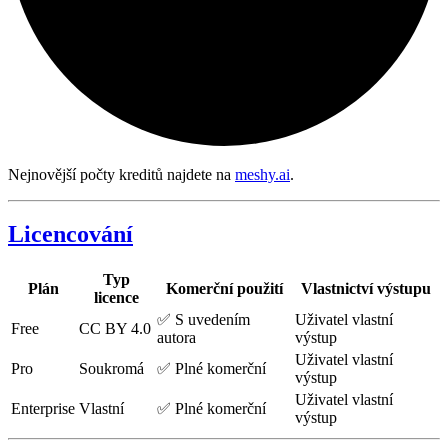
Nejnovější počty kreditů najdete na
meshy.ai
.
Licencování
Typ
Plán
Komerční použití
Vlastnictví výstupu
licence
✅ S uvedením
Uživatel vlastní
Free
CC BY 4.0
autora
výstup
Uživatel vlastní
Pro
Soukromá
✅ Plné komerční
výstup
Uživatel vlastní
Enterprise
Vlastní
✅ Plné komerční
výstup