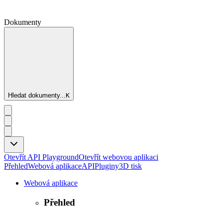
Dokumenty
Hledat dokumenty...
K
Otevřít API Playground
Otevřít webovou aplikaci
Přehled
Webová aplikace
API
Pluginy
3D tisk
Webová aplikace
Přehled