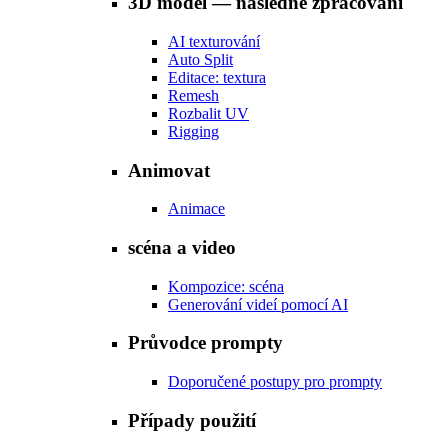
3D model — následné zpracování
AI texturování
Auto Split
Editace: textura
Remesh
Rozbalit UV
Rigging
Animovat
Animace
scéna a video
Kompozice: scéna
Generování videí pomocí AI
Průvodce prompty
Doporučené postupy pro prompty
Případy použití