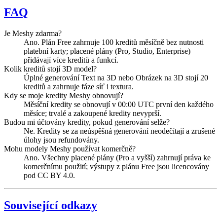
FAQ
Je Meshy zdarma?
Ano. Plán Free zahrnuje 100 kreditů měsíčně bez nutnosti
platební karty; placené plány (Pro, Studio, Enterprise)
přidávají více kreditů a funkcí.
Kolik kreditů stojí 3D model?
Úplné generování Text na 3D nebo Obrázek na 3D stojí 20
kreditů a zahrnuje fáze síť i textura.
Kdy se moje kredity Meshy obnovují?
Měsíční kredity se obnovují v 00:00 UTC první den každého
měsíce; trvalé a zakoupené kredity nevyprší.
Budou mi účtovány kredity, pokud generování selže?
Ne. Kredity se za neúspěšná generování neodečítají a zrušené
úlohy jsou refundovány.
Mohu modely Meshy používat komerčně?
Ano. Všechny placené plány (Pro a vyšší) zahrnují práva ke
komerčnímu použití; výstupy z plánu Free jsou licencovány
pod CC BY 4.0.
Související odkazy