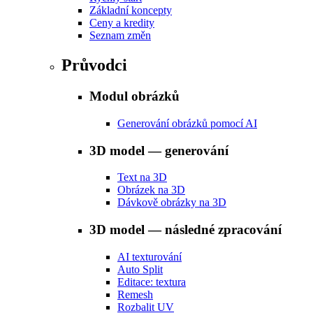
Základní koncepty
Ceny a kredity
Seznam změn
Průvodci
Modul obrázků
Generování obrázků pomocí AI
3D model — generování
Text na 3D
Obrázek na 3D
Dávkově obrázky na 3D
3D model — následné zpracování
AI texturování
Auto Split
Editace: textura
Remesh
Rozbalit UV