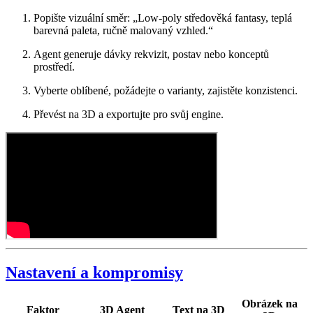
Popište vizuální směr: „Low-poly středověká fantasy, teplá
barevná paleta, ručně malovaný vzhled.“
Agent generuje dávky rekvizit, postav nebo konceptů
prostředí.
Vyberte oblíbené, požádejte o varianty, zajistěte konzistenci.
Převést na 3D a exportujte pro svůj engine.
Nastavení a kompromisy
Obrázek na
Faktor
3D Agent
Text na 3D