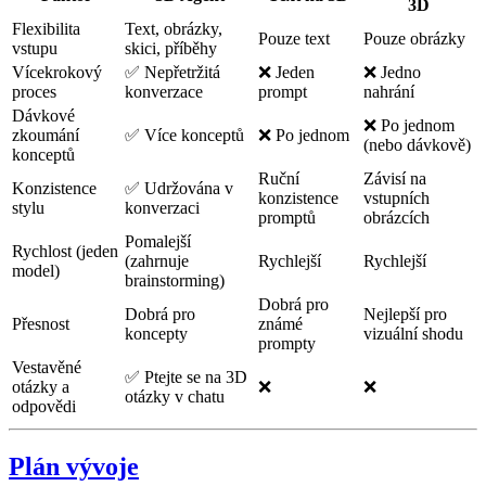
3D
Flexibilita
Text, obrázky,
Pouze text
Pouze obrázky
vstupu
skici, příběhy
Vícekrokový
✅ Nepřetržitá
❌ Jeden
❌ Jedno
proces
konverzace
prompt
nahrání
Dávkové
❌ Po jednom
zkoumání
✅ Více konceptů
❌ Po jednom
(nebo dávkově)
konceptů
Ruční
Závisí na
Konzistence
✅ Udržována v
konzistence
vstupních
stylu
konverzaci
promptů
obrázcích
Pomalejší
Rychlost (jeden
(zahrnuje
Rychlejší
Rychlejší
model)
brainstorming)
Dobrá pro
Dobrá pro
Nejlepší pro
Přesnost
známé
koncepty
vizuální shodu
prompty
Vestavěné
✅ Ptejte se na 3D
otázky a
❌
❌
otázky v chatu
odpovědi
Plán vývoje