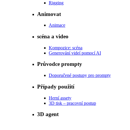
Rigging
Animovat
Animace
scéna a video
Kompozice: scéna
Generování videí pomocí AI
Průvodce prompty
Doporučené postupy pro prompty
Případy použití
Herní assety
3D tisk – pracovní postup
3D agent