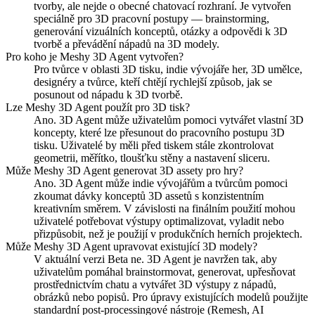
tvorby, ale nejde o obecné chatovací rozhraní. Je vytvořen
speciálně pro 3D pracovní postupy — brainstorming,
generování vizuálních konceptů, otázky a odpovědi k 3D
tvorbě a převádění nápadů na 3D modely.
Pro koho je Meshy 3D Agent vytvořen?
Pro tvůrce v oblasti 3D tisku, indie vývojáře her, 3D umělce,
designéry a tvůrce, kteří chtějí rychlejší způsob, jak se
posunout od nápadu k 3D tvorbě.
Lze Meshy 3D Agent použít pro 3D tisk?
Ano. 3D Agent může uživatelům pomoci vytvářet vlastní 3D
koncepty, které lze přesunout do pracovního postupu 3D
tisku. Uživatelé by měli před tiskem stále zkontrolovat
geometrii, měřítko, tloušťku stěny a nastavení sliceru.
Může Meshy 3D Agent generovat 3D assety pro hry?
Ano. 3D Agent může indie vývojářům a tvůrcům pomoci
zkoumat dávky konceptů 3D assetů s konzistentním
kreativním směrem. V závislosti na finálním použití mohou
uživatelé potřebovat výstupy optimalizovat, vyladit nebo
přizpůsobit, než je použijí v produkčních herních projektech.
Může Meshy 3D Agent upravovat existující 3D modely?
V aktuální verzi Beta ne. 3D Agent je navržen tak, aby
uživatelům pomáhal brainstormovat, generovat, upřesňovat
prostřednictvím chatu a vytvářet 3D výstupy z nápadů,
obrázků nebo popisů. Pro úpravy existujících modelů použijte
standardní post-processingové nástroje (Remesh, AI