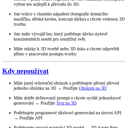
vybrat ten nejlepší k převodu do 3D.
Jste tvůrce s vlastním nápadem (fotografie domácího
mazlíčka, dětská kresba, koncept dárku) a chcete vedenou 3D
tvorbu.
Jste indie vývojář her, který potřebuje dávku stylově
konzistentních assetů pro soudržný svět.
Máte otázky k 3D tvorbě nebo 3D tisku a chcete odpovědi
přímo v pracovním postupu tvorby.
Kdy nepoužívat
Máte jasný referenční obrázek a potřebujete přesný převod
jednoho obrázku na 3D → Použijte
Obrázek na 3D
Máte dobře definovaný prompt a chcete rychlé jednorázové
generování → Použijte
Text na 3D
Potřebujete programové dávkové generování na úrovni API
→ Použijte API
Potřebujete upravit existující 3D model → 3D Agent Beta