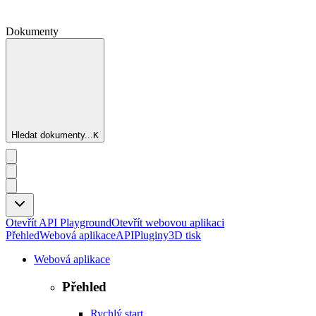
Dokumenty
Hledat dokumenty...
K
Otevřít API Playground
Otevřít webovou aplikaci
Přehled
Webová aplikace
API
Pluginy
3D tisk
Webová aplikace
Přehled
Rychlý start