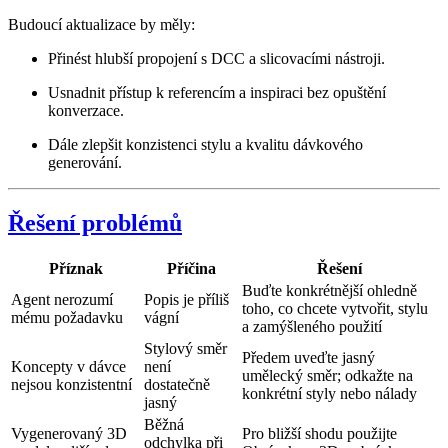
Budoucí aktualizace by měly:
Přinést hlubší propojení s DCC a slicovacími nástroji.
Usnadnit přístup k referencím a inspiraci bez opuštění
konverzace.
Dále zlepšit konzistenci stylu a kvalitu dávkového
generování.
Řešení problémů
Příznak
Příčina
Řešení
Buďte konkrétnější ohledně
Agent nerozumí
Popis je příliš
toho, co chcete vytvořit, stylu
mému požadavku
vágní
a zamýšleného použití
Stylový směr
Předem uveďte jasný
Koncepty v dávce
není
umělecký směr; odkažte na
nejsou konzistentní
dostatečně
konkrétní styly nebo nálady
jasný
Běžná
Vygenerovaný 3D
Pro bližší shodu použijte
odchylka při