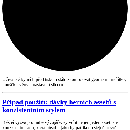
Uživatelé by měli před tiskem stále zkontrolovat geometrii, měřítko,
tloušťku stěny a nastavení sliceru.
Případ použití: dávky herních assetů s
konzistentním stylem
Běžná výzva pro indie vývojáře: vytvořit ne jen jeden asset, ale
konzistentní sadu, která působí, jako by patřila do stejného světa.