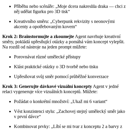
Příběhu nebo scénáře: „Moje dcera nakreslila draka — chci z
něj udělat figurku pro 3D tisk“
Kreativního směru: „Cyberpunk rekvizity s neonovými
akcenty a opotřebovaným kovem“
Krok 2: Brainstormujte a zkoumejte
Agent navrhuje kreativní
směry, pokládá upřesňující otázky a pomáhá vám koncept vylepšit.
Na rozdíl od nástroje na jeden prompt můžete:
Porovnávat různé umělecké přístupy
Klást praktické otázky o 3D tvorbě nebo tisku
Upřesňovat svůj směr pomocí průběžné konverzace
Krok 3: Generujte dávkové vizuální koncepty
Agent v jedné
relaci vygeneruje více vizuálních konceptů. Můžete:
Požádat o konkrétní množství: „Ukaž mi 6 variant“
Vést konzistenci stylu: „Zachovej stejný umělecký směr jako
v první dávce“
Kombinovat prvky: „Líbí se mi tvar z konceptu 2 a barvy z