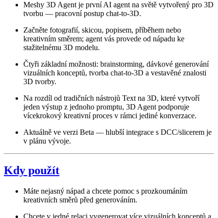
Meshy 3D Agent je první AI agent na světě vytvořený pro 3D
tvorbu — pracovní postup chat-to-3D.
Začněte fotografií, skicou, popisem, příběhem nebo
kreativním směrem; agent vás provede od nápadu ke
stažitelnému 3D modelu.
Čtyři základní možnosti: brainstorming, dávkové generování
vizuálních konceptů, tvorba chat-to-3D a vestavěné znalosti
3D tvorby.
Na rozdíl od tradičních nástrojů Text na 3D, které vytvoří
jeden výstup z jednoho promptu, 3D Agent podporuje
vícekrokový kreativní proces v rámci jediné konverzace.
Aktuálně ve verzi Beta — hlubší integrace s DCC/slicerem je
v plánu vývoje.
Kdy použít
Máte nejasný nápad a chcete pomoc s prozkoumáním
kreativních směrů před generováním.
Chcete v jedné relaci vygenerovat více vizuálních konceptů a