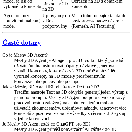
model se liší od
Obrázek na 3D s obrázkem
převodu z 2D
vybraného konceptu
konceptu
na 3D
Agent nemůže
Úpravy nejsou
Místo toho použijte standardní
upravit můj nahraný
v Beta
post-processingové nástroje
model
podporovány
(Remesh, AI Texturing)
Časté dotazy
Co je Meshy 3D Agent?
Meshy 3D Agent je AI agent pro 3D tvorbu, který pomáhá
uživatelům brainstormovat nápady, dávkově generovat
vizuální koncepty, klást otázky k 3D tvorbě a převádět
vybrané koncepty na 3D modely prostřednictvím
konverzačního pracovního postupu.
Jak se Meshy 3D Agent liší od nástroje Text na 3D?
Tradiční nástroje Text na 3D obvykle generují jeden výstup z
jednoho promptu. Meshy 3D Agent podporuje vícekrokový
pracovní postup založený na chatu, ve kterém mohou
uživatelé zkoumat směry, upřesňovat nápady, generovat více
konceptů a posouvat vybrané výsledky směrem k 3D výstupu
v jedné konverzaci.
Je Meshy 3D Agent totéž co ChatGPT pro 3D?
Meshy 3D Agent přináší konverzační AI zážitek do 3D