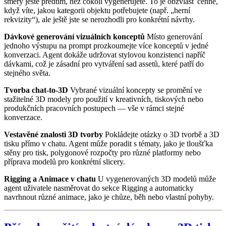
směry ještě předtím, než cokoli vygenerujete. To je obzvlášť cenné,
když víte, jakou kategorii objektu potřebujete (např. „herní
rekvizity“), ale ještě jste se nerozhodli pro konkrétní návrhy.
Dávkové generování vizuálních konceptů
Místo generování
jednoho výstupu na prompt prozkoumejte více konceptů v jedné
konverzaci. Agent dokáže udržovat stylovou konzistenci napříč
dávkami, což je zásadní pro vytváření sad assetů, které patří do
stejného světa.
Tvorba chat-to-3D
Vybrané vizuální koncepty se promění ve
stažitelné 3D modely pro použití v kreativních, tiskových nebo
produkčních pracovních postupech — vše v rámci stejné
konverzace.
Vestavěné znalosti 3D tvorby
Pokládejte otázky o 3D tvorbě a 3D
tisku přímo v chatu. Agent může poradit s tématy, jako je tloušťka
stěny pro tisk, polygonové rozpočty pro různé platformy nebo
příprava modelů pro konkrétní slicery.
Rigging a Animace v chatu
U vygenerovaných 3D modelů může
agent uživatele nasměrovat do sekce Rigging a automaticky
navrhnout různé animace, jako je chůze, běh nebo vlastní pohyby.