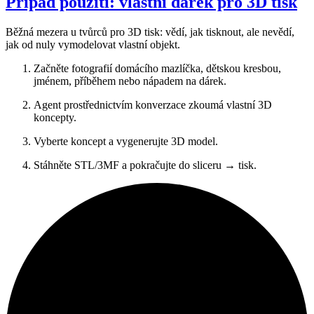
Případ použití: vlastní dárek pro 3D tisk
Běžná mezera u tvůrců pro 3D tisk: vědí, jak tisknout, ale nevědí,
jak od nuly vymodelovat vlastní objekt.
Začněte fotografií domácího mazlíčka, dětskou kresbou,
jménem, příběhem nebo nápadem na dárek.
Agent prostřednictvím konverzace zkoumá vlastní 3D
koncepty.
Vyberte koncept a vygenerujte 3D model.
Stáhněte STL/3MF a pokračujte do sliceru → tisk.