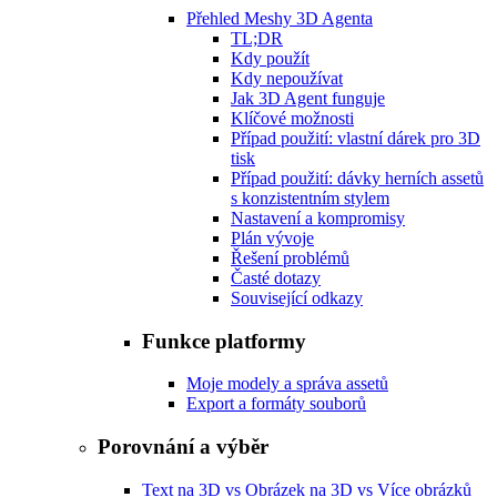
Přehled Meshy 3D Agenta
TL;DR
Kdy použít
Kdy nepoužívat
Jak 3D Agent funguje
Klíčové možnosti
Případ použití: vlastní dárek pro 3D
tisk
Případ použití: dávky herních assetů
s konzistentním stylem
Nastavení a kompromisy
Plán vývoje
Řešení problémů
Časté dotazy
Související odkazy
Funkce platformy
Moje modely a správa assetů
Export a formáty souborů
Porovnání a výběr
Text na 3D vs Obrázek na 3D vs Více obrázků