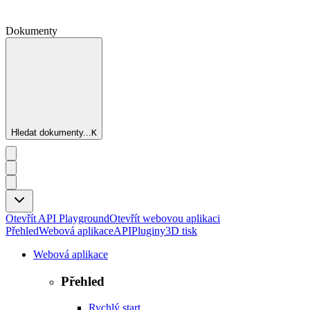
Dokumenty
Hledat dokumenty...
K
Otevřít API Playground
Otevřít webovou aplikaci
Přehled
Webová aplikace
API
Pluginy
3D tisk
Webová aplikace
Přehled
Rychlý start