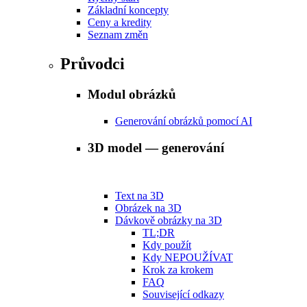
Základní koncepty
Ceny a kredity
Seznam změn
Průvodci
Modul obrázků
Generování obrázků pomocí AI
3D model — generování
Text na 3D
Obrázek na 3D
Dávkově obrázky na 3D
TL;DR
Kdy použít
Kdy NEPOUŽÍVAT
Krok za krokem
FAQ
Související odkazy