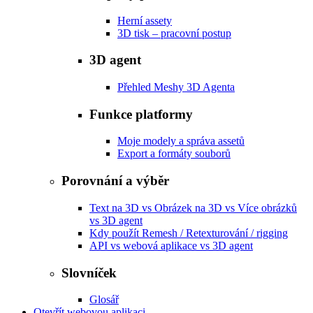
Herní assety
3D tisk – pracovní postup
3D agent
Přehled Meshy 3D Agenta
Funkce platformy
Moje modely a správa assetů
Export a formáty souborů
Porovnání a výběr
Text na 3D vs Obrázek na 3D vs Více obrázků
vs 3D agent
Kdy použít Remesh / Retexturování / rigging
API vs webová aplikace vs 3D agent
Slovníček
Glosář
Otevřít webovou aplikaci