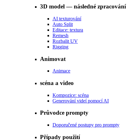
3D model — následné zpracování
AI texturování
Auto Split
Editace: textura
Remesh
Rozbalit UV
Rigging
Animovat
Animace
scéna a video
Kompozice: scéna
Generování videí pomocí AI
Průvodce prompty
Doporučené postupy pro prompty
Případy použití