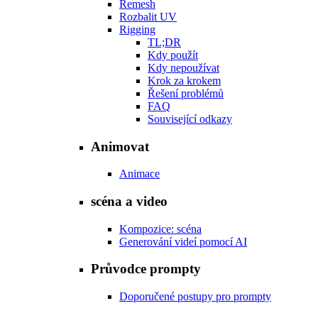
Remesh
Rozbalit UV
Rigging
TL;DR
Kdy použít
Kdy nepoužívat
Krok za krokem
Řešení problémů
FAQ
Související odkazy
Animovat
Animace
scéna a video
Kompozice: scéna
Generování videí pomocí AI
Průvodce prompty
Doporučené postupy pro prompty