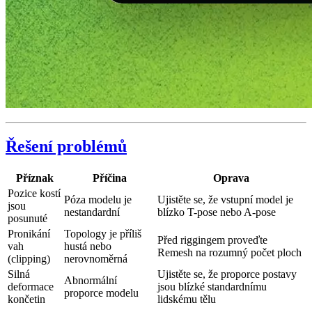
Řešení problémů
Příznak
Příčina
Oprava
Pozice kostí
Póza modelu je
Ujistěte se, že vstupní model je
jsou
nestandardní
blízko T-pose nebo A-pose
posunuté
Pronikání
Topology je příliš
Před riggingem proveďte
vah
hustá nebo
Remesh na rozumný počet ploch
(clipping)
nerovnoměrná
Silná
Ujistěte se, že proporce postavy
Abnormální
deformace
jsou blízké standardnímu
proporce modelu
končetin
lidskému tělu