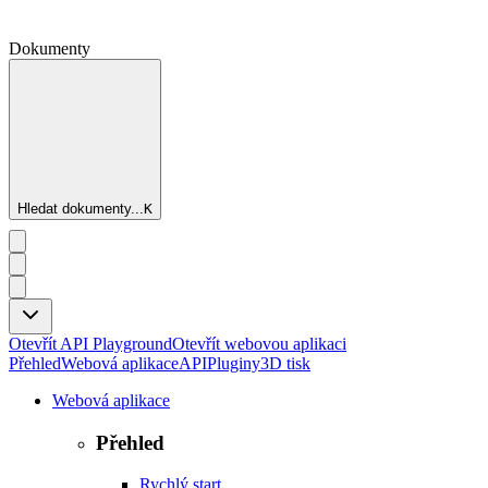
Dokumenty
Hledat dokumenty...
K
Otevřít API Playground
Otevřít webovou aplikaci
Přehled
Webová aplikace
API
Pluginy
3D tisk
Webová aplikace
Přehled
Rychlý start