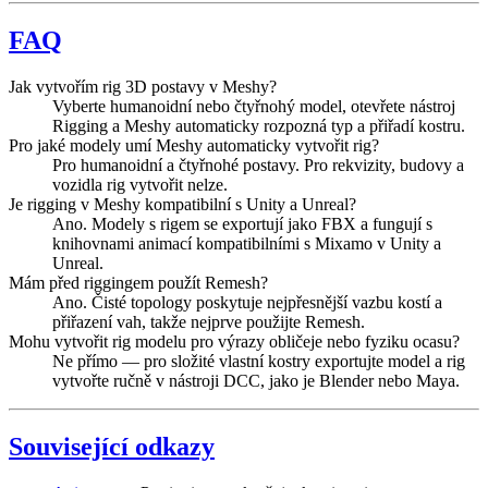
FAQ
Jak vytvořím rig 3D postavy v Meshy?
Vyberte humanoidní nebo čtyřnohý model, otevřete nástroj
Rigging a Meshy automaticky rozpozná typ a přiřadí kostru.
Pro jaké modely umí Meshy automaticky vytvořit rig?
Pro humanoidní a čtyřnohé postavy. Pro rekvizity, budovy a
vozidla rig vytvořit nelze.
Je rigging v Meshy kompatibilní s Unity a Unreal?
Ano. Modely s rigem se exportují jako FBX a fungují s
knihovnami animací kompatibilními s Mixamo v Unity a
Unreal.
Mám před riggingem použít Remesh?
Ano. Čisté topology poskytuje nejpřesnější vazbu kostí a
přiřazení vah, takže nejprve použijte Remesh.
Mohu vytvořit rig modelu pro výrazy obličeje nebo fyziku ocasu?
Ne přímo — pro složité vlastní kostry exportujte model a rig
vytvořte ručně v nástroji DCC, jako je Blender nebo Maya.
Související odkazy