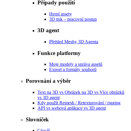
Případy použití
Herní assety
3D tisk – pracovní postup
3D agent
Přehled Meshy 3D Agenta
Funkce platformy
Moje modely a správa assetů
Export a formáty souborů
Porovnání a výběr
Text na 3D vs Obrázek na 3D vs Více obrázků
vs 3D agent
Kdy použít Remesh / Retexturování / rigging
API vs webová aplikace vs 3D agent
Slovníček
Glosář