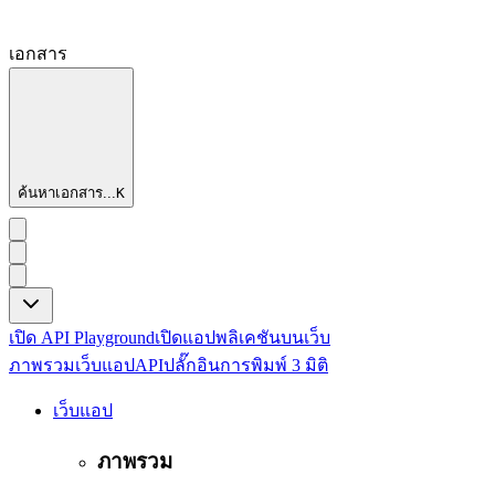
เอกสาร
ค้นหาเอกสาร...
K
เปิด API Playground
เปิดแอปพลิเคชันบนเว็บ
ภาพรวม
เว็บแอป
API
ปลั๊กอิน
การพิมพ์ 3 มิติ
เว็บแอป
ภาพรวม