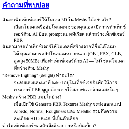
คำถามที่พบบ่อย
ฉันจะเพิ่มเท็กซ์เจอร์ให้โมเดล 3D ใน Meshy ได้อย่างไร?
เลือกโมเดลหรืออัปโหลดเมชของคุณเอง เปิดการทำเท็กซ์
เจอร์ด้วย AI ป้อน prompt แมททีเรียล แล้วสร้างเท็กซ์เจอร์
PBR
ฉันสามารถทำเท็กซ์เจอร์ให้โมเดลที่สร้างจากที่อื่นได้ไหม?
ได้ คุณสามารถอัปโหลดเมชภายนอก (OBJ, FBX, GLB,
สูงสุด 50MB) เพื่อทำเท็กซ์เจอร์ด้วย AI — ไม่ใช่แค่โมเดล
ที่สร้างด้วย Meshy
"Remove Lighting" (delight) ทำอะไร?
จะลบแสงและเงาที่ baked อยู่ในเท็กซ์เจอร์ เพื่อให้การ
เรนเดอร์ PBR ดูถูกต้องภายใต้สภาพแวดล้อมแสงใด ๆ
Meshy สร้าง PBR แมปใดบ้าง?
เมื่อเปิดใช้ Generate PBR Textures Meshy จะส่งออกแมป
Albedo, Normal, Roughness และ Metallic รวมถึงความ
ละเอียด HD 2K/4K ที่เป็นตัวเลือก
ทำไมเท็กซ์เจอร์ของฉันจึงมีรอยต่อหรือบิดเบี้ยว?