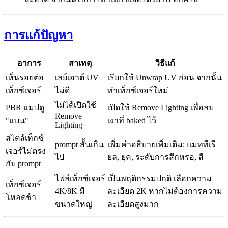
การแก้ปัญหา
อาการ
สาเหตุ
วิธีแก้
เห็นรอยต่อ
เลย์เอาต์ UV
เรียกใช้ Unwrap UV ก่อน จากนั้น
เท็กซ์เจอร์
ไม่ดี
ทำเท็กซ์เจอร์ใหม่
ไม่ได้เปิดใช้
PBR แมปดู
เปิดใช้ Remove Lighting เพื่อลบ
Remove
"แบน"
เงาที่ baked ไว้
Lighting
สไตล์เท็กซ์
prompt สั้นเกิน
เพิ่มคำอธิบายเพิ่มเติม: แมททีเรี
เจอร์ไม่ตรง
ไป
ยล, ยุค, ระดับการสึกหรอ, สี
กับ prompt
ไฟล์เท็กซ์เจอร์
เป็นพฤติกรรมปกติ เลือกความ
เท็กซ์เจอร์
4K/8K มี
ละเอียด 2K หากไม่ต้องการความ
โหลดช้า
ขนาดใหญ่
ละเอียดสูงมาก