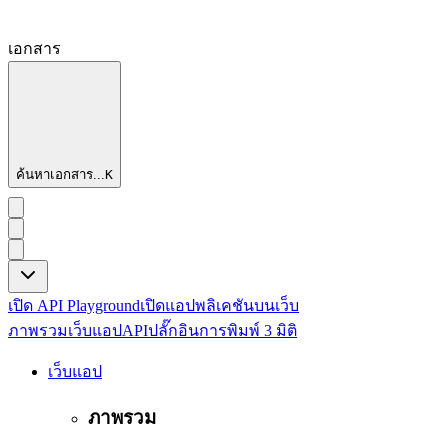
เอกสาร
ค้นหาเอกสาร...
K
เปิด API Playground
เปิดแอปพลิเคชันบนเว็บ
ภาพรวม
เว็บแอป
API
ปลั๊กอิน
การพิมพ์ 3 มิติ
เว็บแอป
ภาพรวม