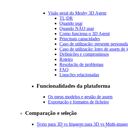
Visão geral do Meshy 3D Agent
TL;DR
Quando usar
Quando NÃO usar
Como funciona o 3D Agent
Principais capacidades
Caso de utilização: presente personal
Caso de utilização: lotes de assets de 
Definições e compromissos
Roteiro
Resolução de problemas
FAQ
Ligações relacionadas
Funcionalidades da plataforma
Os meus modelos e gestão de assets
Exportação e formatos de ficheiro
Comparação e seleção
Texto para 3D vs Imagem para 3D vs Multi-imag