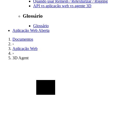
Quando usar Remesh / Retexturizar / Rigging
API vs aplicação web vs agente 3D
Glossário
Glossário
Aplicação Web Aberta
Documentos
›
Aplicação Web
›
3D Agent