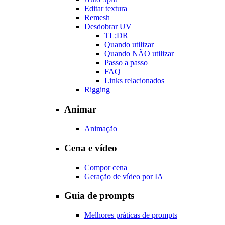
Editar textura
Remesh
Desdobrar UV
TL;DR
Quando utilizar
Quando NÃO utilizar
Passo a passo
FAQ
Links relacionados
Rigging
Animar
Animação
Cena e vídeo
Compor cena
Geração de vídeo por IA
Guia de prompts
Melhores práticas de prompts