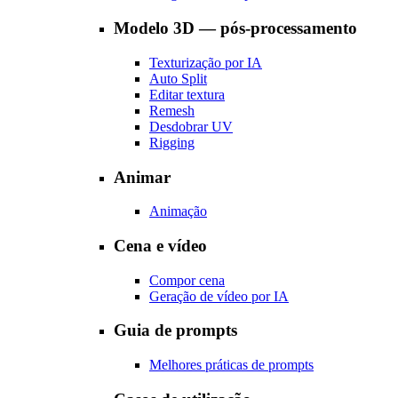
Modelo 3D — pós-processamento
Texturização por IA
Auto Split
Editar textura
Remesh
Desdobrar UV
Rigging
Animar
Animação
Cena e vídeo
Compor cena
Geração de vídeo por IA
Guia de prompts
Melhores práticas de prompts