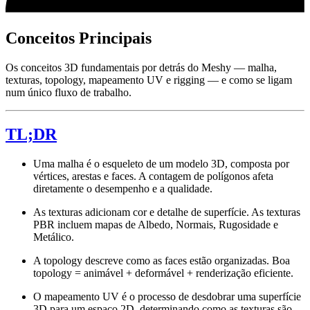
Conceitos Principais
Os conceitos 3D fundamentais por detrás do Meshy — malha,
texturas, topology, mapeamento UV e rigging — e como se ligam
num único fluxo de trabalho.
TL;DR
Uma malha é o esqueleto de um modelo 3D, composta por
vértices, arestas e faces. A contagem de polígonos afeta
diretamente o desempenho e a qualidade.
As texturas adicionam cor e detalhe de superfície. As texturas
PBR incluem mapas de Albedo, Normais, Rugosidade e
Metálico.
A topology descreve como as faces estão organizadas. Boa
topology = animável + deformável + renderização eficiente.
O mapeamento UV é o processo de desdobrar uma superfície
3D para um espaço 2D, determinando como as texturas são