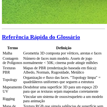
Referência Rápida do Glossário
Termo
Definição
Malha
Geometria 3D composta por vértices, arestas e faces
Contagem
Número de faces num modelo. Assets de jogo
de Polígonos
normalmente < 50K; cinema pode atingir milhões
Texturas
Mapas de PBR (renderização baseada em física):
PBR
Albedo, Normais, Rugosidade, Metálico
Organização e fluxo das faces. "Topology limpa" =
Topology
quadriláteros uniformes que seguem a estrutura
Mapeamento
Desdobrar uma superfície 3D para um espaço 2D
UV
para que as texturas sejam mapeadas corretamente
Vincular um sistema de ossos/esqueleto a um modelo
Rigging
para animação
Mapa de
Textura RGB que simula saliências de superfície sem