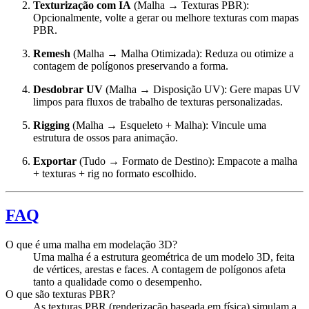
Texturização com IA
(Malha → Texturas PBR):
Opcionalmente, volte a gerar ou melhore texturas com mapas
PBR.
Remesh
(Malha → Malha Otimizada): Reduza ou otimize a
contagem de polígonos preservando a forma.
Desdobrar UV
(Malha → Disposição UV): Gere mapas UV
limpos para fluxos de trabalho de texturas personalizadas.
Rigging
(Malha → Esqueleto + Malha): Vincule uma
estrutura de ossos para animação.
Exportar
(Tudo → Formato de Destino): Empacote a malha
+ texturas + rig no formato escolhido.
FAQ
O que é uma malha em modelação 3D?
Uma malha é a estrutura geométrica de um modelo 3D, feita
de vértices, arestas e faces. A contagem de polígonos afeta
tanto a qualidade como o desempenho.
O que são texturas PBR?
As texturas PBR (renderização baseada em física) simulam a