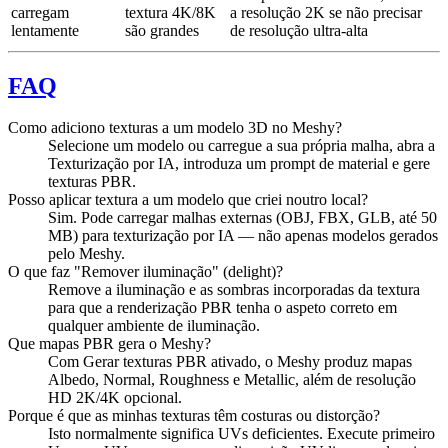
carregam
textura 4K/8K
a resolução 2K se não precisar
lentamente
são grandes
de resolução ultra-alta
FAQ
Como adiciono texturas a um modelo 3D no Meshy?
Selecione um modelo ou carregue a sua própria malha, abra a
Texturização por IA, introduza um prompt de material e gere
texturas PBR.
Posso aplicar textura a um modelo que criei noutro local?
Sim. Pode carregar malhas externas (OBJ, FBX, GLB, até 50
MB) para texturização por IA — não apenas modelos gerados
pelo Meshy.
O que faz "Remover iluminação" (delight)?
Remove a iluminação e as sombras incorporadas da textura
para que a renderização PBR tenha o aspeto correto em
qualquer ambiente de iluminação.
Que mapas PBR gera o Meshy?
Com Gerar texturas PBR ativado, o Meshy produz mapas
Albedo, Normal, Roughness e Metallic, além de resolução
HD 2K/4K opcional.
Porque é que as minhas texturas têm costuras ou distorção?
Isto normalmente significa UVs deficientes. Execute primeiro