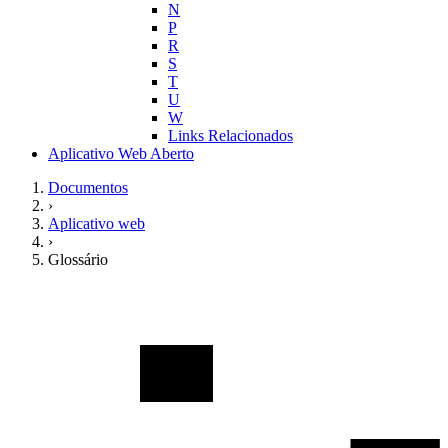
N
P
R
S
T
U
W
Links Relacionados
Aplicativo Web Aberto
Documentos
›
Aplicativo web
›
Glossário