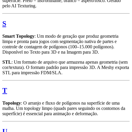
superfície. Preto = liso/brilhante, branco = áspero/fosco. Gerado
pelo AI Texturing.
S
Smart Topology
: Um modo de geração que produz geometria
limpa e pronta para jogos com segmentação nativa de partes e
controle de contagem de polígonos (100–15.000 polígonos).
Disponível no Texto para 3D e na Imagem para 3D.
STL
: Um formato de arquivo que armazena apenas geometria (sem
cor/textura). O formato padrão para impressão 3D. A Meshy exporta
STL para impressão FDM/SLA.
T
Topology
: O arranjo e fluxo de polígonos na superfície de uma
malha. Um topology limpo (quads pares seguindo os contornos da
superfície) é essencial para animação e deformação.
U