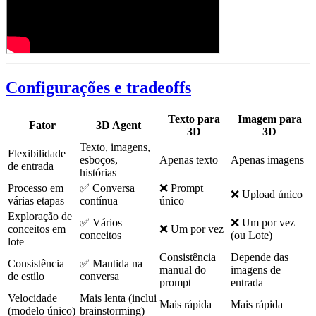
Configurações e tradeoffs
Texto para
Imagem para
Fator
3D Agent
3D
3D
Texto, imagens,
Flexibilidade
esboços,
Apenas texto
Apenas imagens
de entrada
histórias
Processo em
✅ Conversa
❌ Prompt
❌ Upload único
várias etapas
contínua
único
Exploração de
✅ Vários
❌ Um por vez
conceitos em
❌ Um por vez
conceitos
(ou Lote)
lote
Consistência
Depende das
Consistência
✅ Mantida na
manual do
imagens de
de estilo
conversa
prompt
entrada
Velocidade
Mais lenta (inclui
Mais rápida
Mais rápida
(modelo único)
brainstorming)