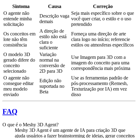
Sintoma
Causa
Correção
O agente não
Seja mais específico sobre o que
Descrição vaga
entende minha
você quer criar, o estilo e o uso
demais
solicitação
pretendido
A direção de
Os conceitos em
Forneça uma direção de arte
estilo não está
lote não têm
clara logo no início; referencie
clara o
consistência
estilos ou atmosferas específicos
suficiente
O modelo 3D
Variação
Use Imagem para 3D com a
gerado difere do
normal na
imagem do conceito para uma
conceito
conversão de
correspondência mais próxima
selecionado
2D para 3D
O agente não
Use as ferramentas padrão de
Edição não
consegue editar
pós-processamento (Remesh,
suportada no
meu modelo
Texturização por IA) em vez
Beta
enviado
disso
FAQ
O que é o Meshy 3D Agent?
Meshy 3D Agent é um agente de IA para criação 3D que
ajuda usuários a fazer brainstorming de ideias, gerar conceitos