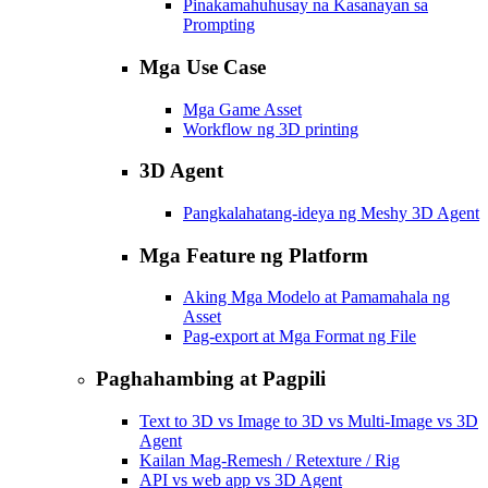
Pinakamahuhusay na Kasanayan sa
Prompting
Mga Use Case
Mga Game Asset
Workflow ng 3D printing
3D Agent
Pangkalahatang-ideya ng Meshy 3D Agent
Mga Feature ng Platform
Aking Mga Modelo at Pamamahala ng
Asset
Pag-export at Mga Format ng File
Paghahambing at Pagpili
Text to 3D vs Image to 3D vs Multi-Image vs 3D
Agent
Kailan Mag-Remesh / Retexture / Rig
API vs web app vs 3D Agent