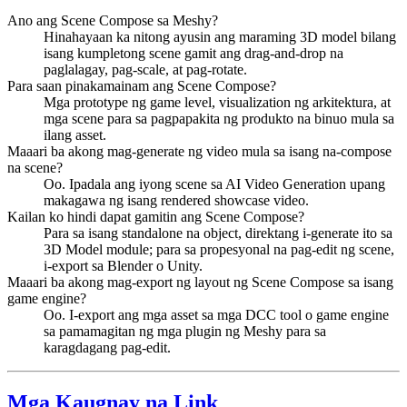
Ano ang Scene Compose sa Meshy?
Hinahayaan ka nitong ayusin ang maraming 3D model bilang
isang kumpletong scene gamit ang drag-and-drop na
paglalagay, pag-scale, at pag-rotate.
Para saan pinakamainam ang Scene Compose?
Mga prototype ng game level, visualization ng arkitektura, at
mga scene para sa pagpapakita ng produkto na binuo mula sa
ilang asset.
Maaari ba akong mag-generate ng video mula sa isang na-compose
na scene?
Oo. Ipadala ang iyong scene sa AI Video Generation upang
makagawa ng isang rendered showcase video.
Kailan ko hindi dapat gamitin ang Scene Compose?
Para sa isang standalone na object, direktang i-generate ito sa
3D Model module; para sa propesyonal na pag-edit ng scene,
i-export sa Blender o Unity.
Maaari ba akong mag-export ng layout ng Scene Compose sa isang
game engine?
Oo. I-export ang mga asset sa mga DCC tool o game engine
sa pamamagitan ng mga plugin ng Meshy para sa
karagdagang pag-edit.
Mga Kaugnay na Link