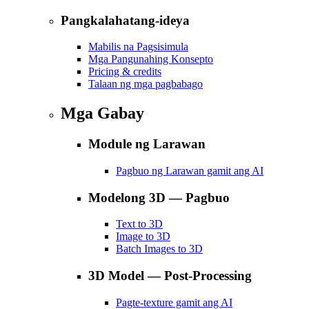
Pangkalahatang-ideya
Mabilis na Pagsisimula
Mga Pangunahing Konsepto
Pricing & credits
Talaan ng mga pagbabago
Mga Gabay
Module ng Larawan
Pagbuo ng Larawan gamit ang AI
Modelong 3D — Pagbuo
Text to 3D
Image to 3D
Batch Images to 3D
3D Model — Post-Processing
Pagte-texture gamit ang AI