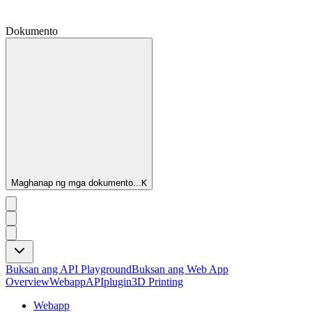
Dokumento
Maghanap ng mga dokumento...
K
Buksan ang API Playground
Buksan ang Web App
Overview
Webapp
API
plugin
3D Printing
Webapp