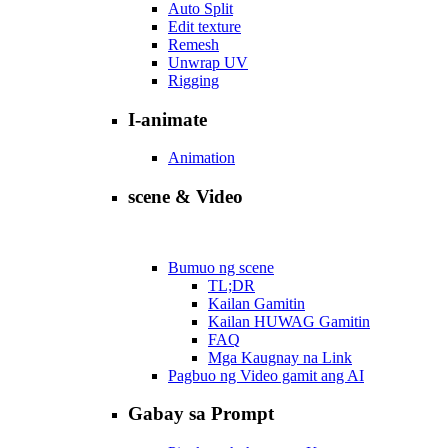
Auto Split
Edit texture
Remesh
Unwrap UV
Rigging
I-animate
Animation
scene & Video
Bumuo ng scene
TL;DR
Kailan Gamitin
Kailan HUWAG Gamitin
FAQ
Mga Kaugnay na Link
Pagbuo ng Video gamit ang AI
Gabay sa Prompt